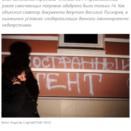
ранее смягчающих поправок одобрено было только 14. Как
объяснил соавтор документа депутат Василий Пискарев, в
нынешних условиях «либерализация данного законопроекта
недопустима»
Фото: Карпов Сергей/ITAR-TASS