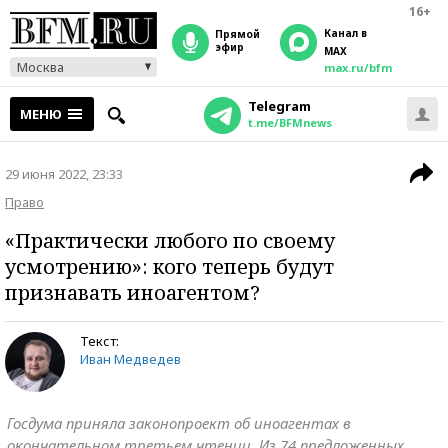
16+
Канал в
прямой
эфир
MAX
Москва
max.ru/bfm
Telegram
МЕНЮ
t.me/BFMnews
29 июня 2022, 23:33
Право
«Практически любого по своему
усмотрению»: кого теперь будут
признавать иноагентом?
Текст:
Иван Медведев
Госдума приняла законопроект об иноагентах в
окончательном третьем чтении. Из 74 предложенных