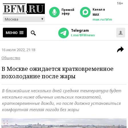
16+
Канал в
прямой
эфир
MAX
Москва
max.ru/bfm
Telegram
МЕНЮ
t.me/BFMnews
16 июля 2022, 21:18
Общество
В Москве ожидается кратковременное
похолодание после жары
В ближайшие несколько дней средняя температура будет
несколько ниже обычных июльских показателей,
кратковременные дожди, но после должна установиться
комфортная теплая погода без жары