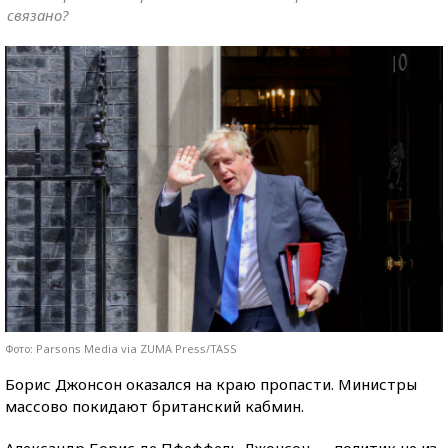
связано?
Фото: Parsons Media via ZUMA Press/TASS
Борис Джонсон оказался на краю пропасти. Министры
массово покидают британский кабмин.
Александр Борис де Пфеффель Джонсон — политик не из