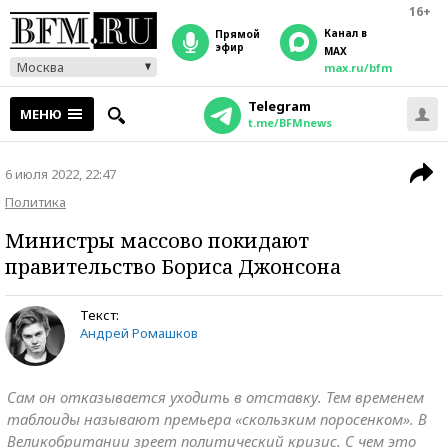
16+
Канал в
прямой
эфир
MAX
Москва
max.ru/bfm
Telegram
МЕНЮ
t.me/BFMnews
6 июля 2022, 22:47
Политика
Министры массово покидают
правительство Бориса Джонсона
Текст:
Андрей Ромашков
Сам он отказывается уходить в отставку. Тем временем
таблоиды называют премьера «скользким поросенком». В
Великобритании зреет политический кризис. С чем это