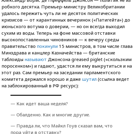
робкого десятка. Премьер-министру Великобритании
удалось пережить чуть ли не десяток политических
кризисов — от карантинных вечеринок («Патигейта») до
июньского вотума о доверии, — но он всегда выходил
сухим из воды. Теперь на фоне массовой отставки
высокопоставленных чиновников — к вечеру среды
правительство
покинули
15 министров, в том числе глава
Минздрава и канцлер Казначейства — британские
таблоиды
называют
Джонсона greased piglet («скользким
поросенком») и гадают, удастся ли ему выкрутиться и на
этот раз. Сам премьер на заседании парламентского
комитета держался хорошо и даже
шутил
(ссылка ведет
на заблокированный в РФ ресурс):
— Как идет ваша неделя?
— Обалденно. Как и многие другие.
— Правда ли, что Майкл Гоув сказал вам, что
пора уйти в отставку?