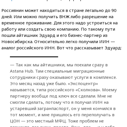
Россиянин может находиться в стране легально до 90
дней. Или можно получить ВНЖ либо разрешение на
временное проживание. Для этого надо устроиться на
работу или создать свою компанию. По такому пути
пошли айтишник Эдуард и его бизнес-партнер из
Новосибирска. Относительно легко получили ИИН —
аналог российского ИНН. Вот что рассказывает Эдуард:
— Так как мы айтишники, мы поехали сразу в
Astana Hub. Там специальные миграционные
сотрудники сразу оказывают услуги в комплексе.
Это месяц назад уже было. «Экспоцентр»
называется, типа российского «Сколкова». Моему
партнеру вообще под ключ все сделали. Мне не
смогли сделать, потому что я получал ИИН на
устаревший загранпаспорт, он у меня кончился в
тот момент, и мне пришлось его переполучать в
ЦОН — это местный МФЦ. Тоже проблем не
возникло, все очень просто. День-два — и у тебя