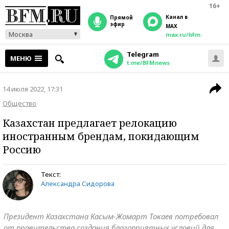
16+
Канал в
прямой
эфир
MAX
Москва
max.ru/bfm
Telegram
МЕНЮ
t.me/BFMnews
14 июля 2022, 17:31
Общество
Казахстан предлагает релокацию
иностранным брендам, покидающим
Россию
Текст:
Александра Сидорова
Президент Казахстана Касым-Жомарт Токаев потребовал
от правительства создания благоприятных условий для