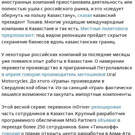
иностранных компаний приостановила деятельность или
полностью ушла с российского рынка, и это «следует
обернуть на пользу Казахстану»,
сказал
казахский
президент Токаев. Многие уходящие международные
компании в Казахстане и так есть.
Местные политологи
предполагают
: под видом релокации пройдет скрытое
сохранение бизнесов вдоль казахстанских границ.
У некоторых российских компаний за последние месяцы
уже появился опыт работы в Казахстане. О намерении
перевезти производство в приграничный Петропавловск
в апреле говорил производитель мотоциклов
Ural
Motorcycles. До этого «Уралы» производили в
Свердловской области. Из-за санкций «Урал» фактически
лишился возможности закупать импортные компоненты.
Этой весной сервис перевозок inDriver
релоцировал
часть сотрудников в Казахстан. Крупный разработчик
программного обеспечения MNG Partners
объявил
о
переезде более 250 сотрудников. Банк «Тинькофф»
говорил
о планах открыть центр разработки в Алма-Ате.