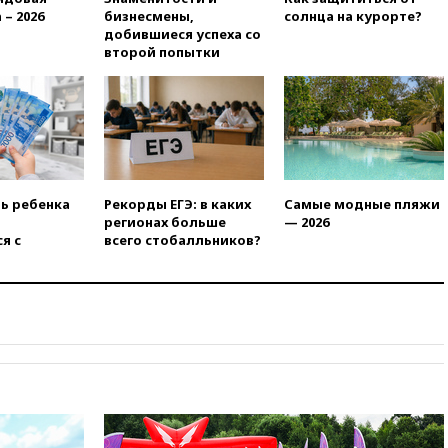
14:52
Турция, Саудовская
 – 2026
бизнесмены,
солнца на курорте?
Аравия и Пакистан
добившиеся успеха со
объединились в военный
второй попытки
альянс
14:39
Экс-издатель Popcorn
Books получил условный срок
по делу о пропаганде ЛГБТ
14:34
Минпромторг не
намерен сокращать перечень
товаров для параллельного
ть ребенка
Рекорды ЕГЭ: в каких
Самые модные пляжи
импорта
регионах больше
— 2026
я с
всего стобалльников?
14:14
Роспотребнадзор
одобрил открытие сезона на
105 пляжах в Анапе
14:09
Глава Тувы включил
сенатора Нарусову в список
кандидатов в Совфед
13:57
Wildberries запустит
программу по открытию
партнерских хабов
13:53
Сенаторы Аргентины