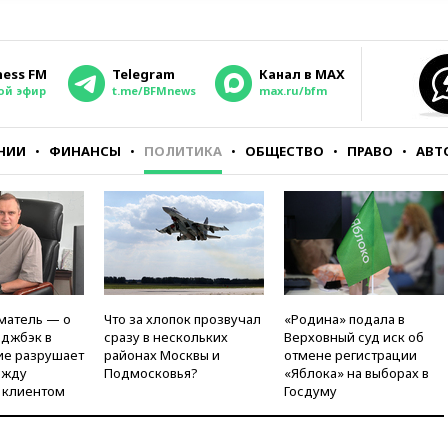
ness FM
Telegram
Канал в MAX
ой эфир
t.me/BFMnews
max.ru/bfm
НИИ
ФИНАНСЫ
ПОЛИТИКА
ОБЩЕСТВО
ПРАВО
АВТ
матель — о
Что за хлопок прозвучал
«Родина» подала в
рджбэк в
сразу в нескольких
Верховный суд иск об
ие разрушает
районах Москвы и
отмене регистрации
ежду
Подмосковья?
«Яблока» на выборах в
 клиентом
Госдуму