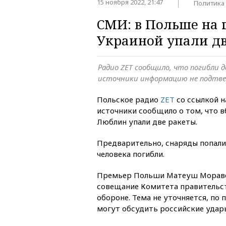
15 ноября 2022, 21:47
Политика
СМИ: в Польше на 
Украиной упали дв
Радио ZET сообщило, что погибли дв
источники информацию не подтв
Польское радио
ZET
со ссылкой 
источники сообщило о том, что в
Люблин упали две ракеты.
Предварительно, снаряды попали
человека погибли.
Премьер Польши Матеуш Морав
совещание Комитета правительст
обороне. Тема не уточняется, по
могут обсудить российские удары