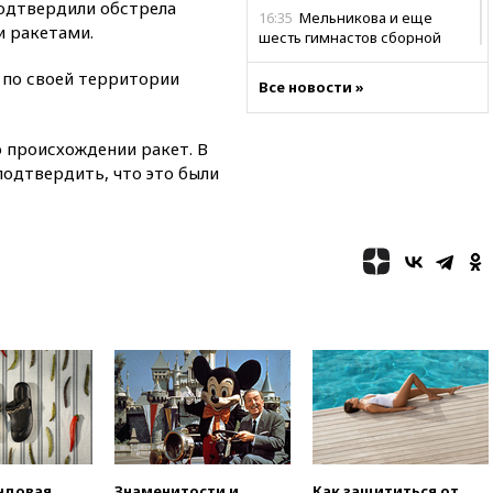
одтвердили обстрела
16:35
Мельникова и еще
 ракетами.
шесть гимнастов сборной
России не получили визы на
 по своей территории
ЧЕ
Все новости »
16:16
Движение по
Крымскому мосту
 происхождении ракет. В
перекрывали второй раз за
день
подтвердить, что это были
16:00
Создатели пирамиды
АФК «Наследие» получили от
шести до 12 лет колонии
15:45
Верховный суд 10
августа рассмотрит иск о
снятии «Яблока» с выборов
15:35
Четыре человека
пострадали при пожаре на
складе с красками в Брянске
15:15
«Аэрофлот» с 1 октября
возобновит ежедневные
рейсы в Абу-Даби
ндовая
Знаменитости и
Как защититься от