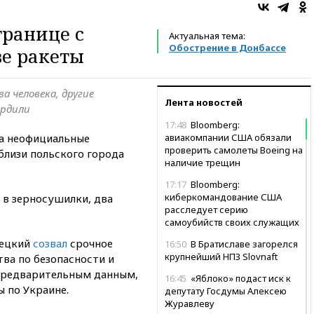
границе с
Актуальная тема:
Обострение в Донбассе
е ракеты
а человека, другие
Лента новостей
ердили
17:48
Bloomberg:
на неофициальные
авиакомпании США обязали
проверить самолеты Boeing на
близи польского города
наличие трещин
17:17
Bloomberg:
киберкомандование США
 в зерносушилки, два
расследует серию
самоубийств своих служащих
ецкий
созвал
срочное
16:50
В Братиславе загорелся
крупнейший НПЗ Slovnaft
ва по безопасности и
 предварительным данным,
16:45
«Яблоко» подаст иск к
 по Украине.
депутату Госдумы Алексею
Журавлеву