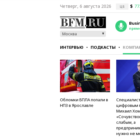
Четверг, 6 августа 2026
$
77
ЦБ
Busi
прям
Москва
ИНТЕРВЬЮ
ПОДКАСТЫ
КОМПА
СТИЛЬ
ТЕСТЫ
Обломки БПЛА попали в
Специалист
НПЗ в Ярославле
цифровым 
Михаил Хом
«Сочувство
слабым, а
предприни
нужно не м