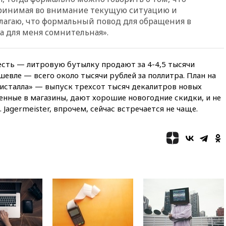
основные версии
принимая во внимание текущую ситуацию и
произошедшего с Cessna-182
лагаю, что формальный повод для обращения в
10:18
В Приморье задержаны
а для меня сомнительная».
подростки, планировавшие
теракт на объекте Росгвардии
09:59
The Spectator:
 есть — литровую бутылку продают за 4-4,5 тысячи
отсутствие ракет для Patriot у
шевле — всего около тысячи рублей за поллитра. План на
Украины приведет к
исталла» — выпуск трехсот тысяч декалитров новых
поражению Киева
ленные в магазины, дают хорошие новогодние скидки, и не
09:54
МВД Германии:
 Jagermeister, впрочем, сейчас встречается не чаще.
инцидент с дроном в
аэропорту Лейпцига —
«сценарий гибридной атаки»
09:32
В Тверской области
обломки дрона повредили
фасад логокомплекса
Wildberries
09:18
В Ярославской области
отражена самая
массированная атака БПЛА
09:16
Трамп сообщил об