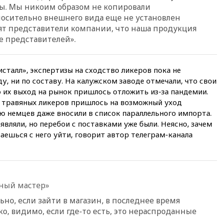
пострадали пять человек
вы. Мы никоим образом не копировали
относительно внешнего вида еще не установлен
12:44
МВД: число
преступлений, связанных с
орят представители компании, что наша продукция
отмыванием денег, достигло
е представителей».
рекордного показателя
12:40
В Подмосковье
женщина и трехлетний
сталл», экспертизы на сходство ликеров пока не
ребенок погибли при падении
у, ни по составу. На калужском заводе отмечали, что свои
из окна
 их выход на рынок пришлось отложить из-за пандемии.
12:22
В России с 1 сентября
ых травяных ликеров пришлось на возможный уход
изменятся билеты на
ию немцев даже вносили в список параллельного импорта.
общественный транспорт
являли, но перебои с поставками уже были. Неясно, зачем
12:15
Иран и Оман
ваешься с него уйти, говорит автор телеграм-канала
согласовали главные пункты
сделки по открытию
Ормузского пролива
11:58
Politico: США
восстановили обмен
яный мастер»
разведданными с Украиной
ьно, если зайти в магазин, в последнее время
11:58
Великобритания
ко, видимо, если где-то есть, это нераспроданные
расширила санкции против