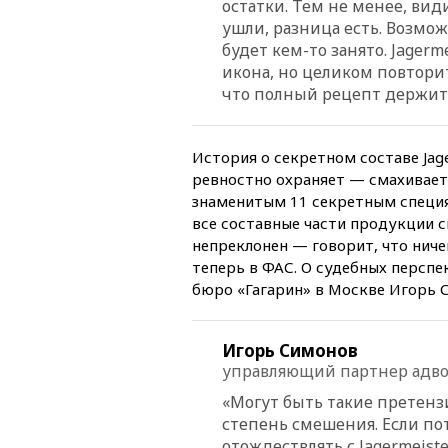
остатки. Тем не менее, вид
ушли, разница есть. Возмож
будет кем-то занято. Jager
икона, но целиком повтори
что полный рецепт держитс
История о секретном составе Jag
ревностно охраняет — смахивает 
знаменитым 11 секретным специя
все составные части продукции с
непреклонен — говорит, что ниче
теперь в ФАС. О судебных персп
бюро «Гагарин» в Москве Игорь 
Игорь Симонов
управляющий партнер адвок
«Могут быть такие претензии
степень смешения. Если по
отождествлять с Jagermeist