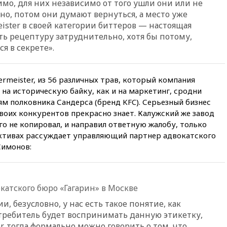
имо, для них независимо от того ушли они или не
России
но, потом они думают вернуться, а место уже
11:37
В Ярославской области
meister в своей категории биттеров — настоящая
обломки БПЛА упали в
ть рецептуру затруднительно, хотя бы потому,
резервуары НПЗ
я в секрете».
11:19
МИД России ответил на
критику мэра Хиросимы в
годовщину ядерной
ermeister, из 56 различных трав, который компания
бомбардировки
на историческую байку, как и на маркетинг, сродни
10:57
Оверчук заявил о
м полковника Сандерса (бренд KFC). Серьезный бизнес
сокращении товарооборота
воих конкурентов прекрасно знает. Калужский же завод
России и Армении на две
го не копировал, и направил ответную жалобу, только
трети
ективах рассуждает управляющий партнер адвокатского
10:54
Президент ФИФА
Симонов:
Джанни Инфантино сумел
сохранить пост
10:38
Роскачество нашло
кишечную палочку в бургерах
атского бюро «Гагарин» в Москве
пяти популярных сетей
, безусловно, у нас есть такое понятие, как
фастфуда
требитель будет воспринимать данную этикетку,
10:19
СКР рассматривает три
er, тогда формально можно говорить о том, что