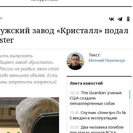
и
лужский завод «Кристалл» подал
ster
Текст:
тить выпускать
Евгений Перельчук
бщает завод «Кристалл».
 России не уходил, явно стал
аздо меньшем объеме. Есть
ктивы запретить калужский
Лента новостей
16:16
The Guardian: ученые
США создали
гипоаллергенных собак
15:45
Спутник «Электро-Л» №
5 введен в эксплуатацию
15:35
Два человека погибли
при атаках дронов ВСУ в