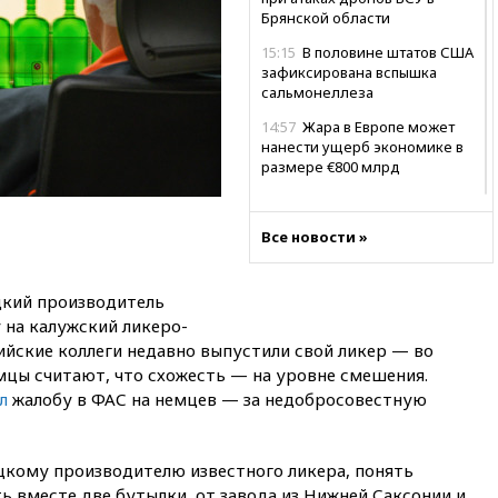
Брянской области
15:15
В половине штатов США
зафиксирована вспышка
сальмонеллеза
14:57
Жара в Европе может
нанести ущерб экономике в
размере €800 млрд
14:49
Пентагон озаботился
критикой Трампа по поводу
Все новости »
дефицита боеприпасов
14:40
В Германии задержан
украинец за шпионаж на
цкий производитель
оборонном предприятии
 на калужский ликеро-
ийские коллеги недавно выпустили свой ликер — во
14:21
АТОР сообщила о
снижении цен на авиабилеты
емцы считают, что схожесть — на уровне смешения.
в России
л
жалобу в ФАС на немцев — за недобросовестную
14:19
Масштабный сбой
произошел в рунете
цкому производителю известного ликера, понять
14:14
«Ведомости»: Озон банк
 вместе две бутылки, от завода из Нижней Саксонии и