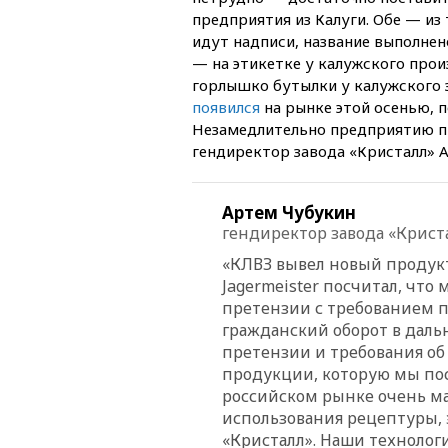
предприятия из Калуги. Обе — из 
идут надписи, название выполне
— на этикетке у калужского прои
горлышко бутылки у калужского з
появился
на рынке этой осенью, по
Незамедлительно предприятию при
гендиректор завода «Кристалл» 
Артем Чубукин
гендиректор завода «Крист
«КЛВЗ вывел новый продукт
Jagermeister посчитал, чт
претензии с требованием п
гражданский оборот в дал
претензии и требования об
продукции, которую мы пос
российском рынке очень ма
использования рецептуры, э
«Кристалл». Наши технологи