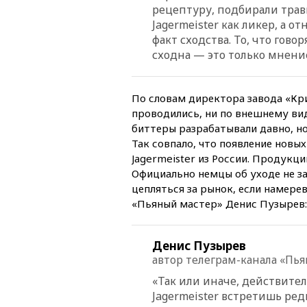
рецептуру, подбирали тра
Jagermeister как ликер, а 
факт сходства. То, что гов
сходна — это только мнени
По словам директора завода «Кри
проводились, ни по внешнему вид
биттеры разрабатывали давно, но
Так совпало, что появление нов
Jagermeister из России. Продукц
Официально немцы об уходе не за
цепляться за рынок, если намере
«Пьяный мастер» Денис Пузырев:
Денис Пузырев
автор телеграм-канала «Пь
«Так или иначе, действител
Jagermeister встретишь ред