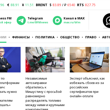
.96
€
88.91
¥
11.51
BRENT
$
83.89
/ ₽
6540
RTS
827.75
ness FM
Telegram
Канал в MAX
ой эфир
t.me/BFMnews
max.ru/bfm
НИИ
ФИНАНСЫ
ПОЛИТИКА
ОБЩЕСТВО
ПРАВО
АВТ
 по
Независимые
Эксперт объяснил, как
платформам
автозаправки
избежать сбоев из-за
ич:
обратились к
российских
вать нужно
Мишустину с просьбой
сертификатов при
равномерно
онлайн-оплате
мателям
распределять топливо
ешать»
между ними и крупными
конкурентами