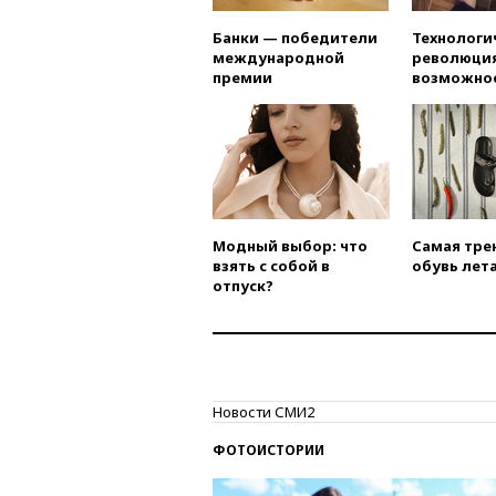
Банки — победители
Технологи
международной
революция
премии
возможно
Модный выбор: что
Самая тре
взять с собой в
обувь лета
отпуск?
Новости СМИ2
ФОТОИСТОРИИ