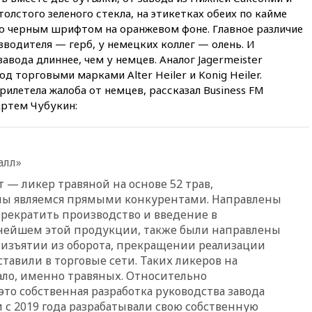
не пострадает от британских
толстого зеленого стекла, на этикетках обеих по кайме
санкций
но черным шрифтом на оранжевом фоне. Главное различие
13:58
Медведев назвал
зводителя — герб, у немецких коллег — олень. И
Японию вассалом США
авода длиннее, чем у немцев. Аналог Jagermeister
13:45
В Петербурге достроили
д торговыми марками Alter Heiler и Konig Heiler.
новый тоннель зеленой ветки
летела жалоба от немцев, рассказал Business FM
метро
Артем Чубукин:
13:38
В эфире «Радиостанции
Судного дня» прозвучали три
сообщения
алл»
13:29
Восемь человек
пострадали при наезде
 — ликер травяной на основе 52 трав,
автомобиля на толпу в Омске
о мы являемся прямыми конкурентами. Направлены
13:19
WP: Трамп определился
рекратить производство и введение в
со своим преемником
ьнейшем этой продукции, также были направлены
13:13
СК возбудил дело по
 изъятии из оборота, прекращении реализации
факту гибели женщины и
тавили в торговые сети. Таких ликеров на
ребенка в Раменском
ло, именно травяных. Относительно
то собственная разработка руководства завода
12:57
В Луганске при ракетном
ударе ВСУ по складу
 с 2019 года разрабатывали свою собственную