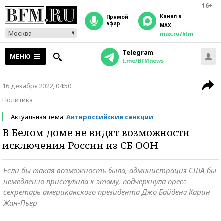
16+
Канал в
прямой
эфир
MAX
Москва
max.ru/bfm
Telegram
МЕНЮ
t.me/BFMnews
16 декабря 2022, 04:50
Политика
Актуальная тема:
Антироссийские санкции
В Белом доме не видят возможности
исключения России из СБ ООН
Если бы такая возможность была, администрация США бы
немедленно приступила к этому, подчеркнула пресс-
секретарь американского президента Джо Байдена Карин
Жан-Пьер