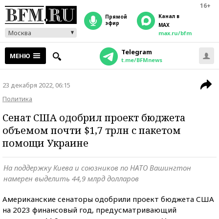
16+
Канал в
прямой
эфир
MAX
Москва
max.ru/bfm
Telegram
МЕНЮ
t.me/BFMnews
23 декабря 2022, 06:15
Политика
Сенат США одобрил проект бюджета
объемом почти $1,7 трлн с пакетом
помощи Украине
На поддержку Киева и союзников по НАТО Вашингтон
намерен выделить 44,9 млрд долларов
Американские сенаторы одобрили проект бюджета США
на 2023 финансовый год, предусматривающий