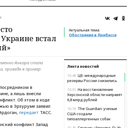
а
есто
Актуальная тема:
Обострение в Донбассе
 Украине встал
ий»
именно Анкара стала
Лента новостей
а, приведя в пример
16:46
ЦБ: международные
резервы России снизились
 посредником в
16:35
На восстановление
ине, а лишь внесли
Херсонской области направят
нфликт. Об этом в ходе
6,8 млрд рублей
ежью в Эрзуруме заявил
16:16
The Guardian: ученые
Эрдоган,
передает
ТАСС.
США создали
гипоаллергенных собак
инский конфликт Запад
15:45
Спутник «Электро-Л» №