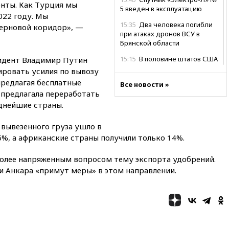
нты. Как Турция мы
5 введен в эксплуатацию
022 году. Мы
15:35
Два человека погибли
зерновой коридор», —
при атаках дронов ВСУ в
Брянской области
15:15
В половине штатов США
зидент Владимир Путин
зафиксирована вспышка
ировать усилия по вывозу
сальмонеллеза
 предлагая бесплатные
Все новости »
 предлагала переработать
14:57
Жара в Европе может
нанести ущерб экономике в
еднейшие страны.
размере €800 млрд
 вывезенного груза ушло в
14:49
Пентагон озаботился
критикой Трампа по поводу
%, а африканские страны получили только 14%.
дефицита боеприпасов
более напряженным вопросом тему экспорта удобрений.
14:40
В Германии задержан
и Анкара «примут меры» в этом направлении.
украинец за шпионаж на
оборонном предприятии
14:21
АТОР сообщила о
снижении цен на авиабилеты
в России