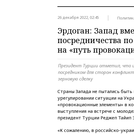
26 декабря 2022, 02:45
Политик
Эрдоган: Запад вм
посредничества по
на «путь провокац
Президент Турции отметил, что 
посредником для сторон конфликт
зерновую сделку
Страны Запада не пытались быть
урегулировании ситуации на Укра
«провокационные элементы» в ко
выступления на встрече с молод
президент Турции Реджеп Тайип 
«К сожалению, в российско-укра