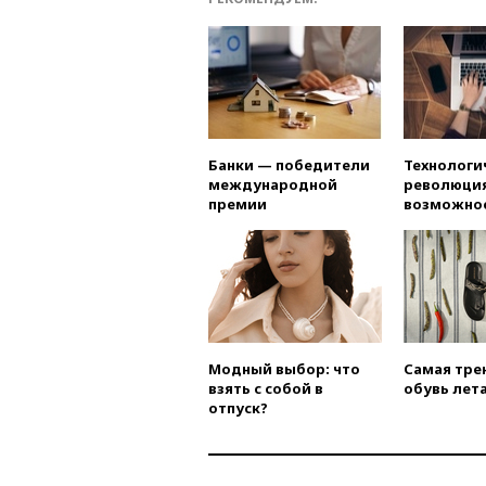
Банки — победители
Технологи
международной
революция
премии
возможно
Модный выбор: что
Самая тре
взять с собой в
обувь лета
отпуск?