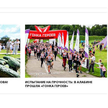
ребенка в Раменском
12:57
В Луганске при ракетном
ударе ВСУ по складу
пострадали пять человек
12:44
МВД: число
преступлений, связанных с
отмыванием денег, достигло
рекордного показателя
12:40
В Подмосковье
женщина и трехлетний
ребенок погибли при падении
из окна
12:22
В России с 1 сентября
изменятся билеты на
общественный транспорт
12:15
Иран и Оман
ЛОВА!
ИСПЫТАНИЕ НА ПРОЧНОСТЬ: В АЛАБИНЕ
ПРОШЛА «ГОНКА ГЕРОЕВ»
согласовали главные пункты
сделки по открытию
Ормузского пролива
11:58
Politico: США
восстановили обмен