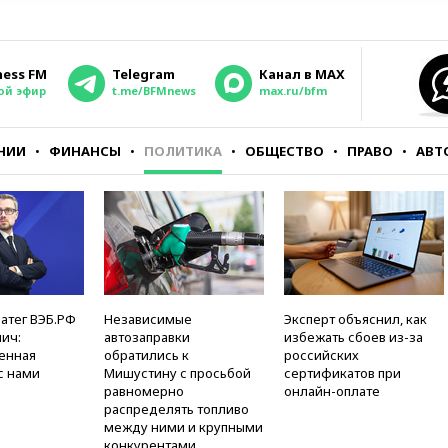
ness FM
Telegram
Канал в MAX
ой эфир
t.me/BFMnews
max.ru/bfm
НИИ
ФИНАНСЫ
ПОЛИТИКА
ОБЩЕСТВО
ПРАВО
АВТ
атег ВЭБ.РФ
Независимые
Эксперт объяснил, как
ич:
автозаправки
избежать сбоев из-за
енная
обратились к
российских
с нами
Мишустину с просьбой
сертификатов при
равномерно
онлайн-оплате
распределять топливо
между ними и крупными
конкурентами