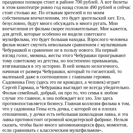
праздники попкорн стоит в районе 700 рублей. А вот билеты
в этом кинотеатре ровно год назад стоили 490 рублей и сейчас
стоят столько же. По отзывам зрителей и по моим
собственным впечатлениям, это будет зрительский хит. Его,
безусловно, будут много обсуждать и много ругать. Мои
впечатления от фильма скорее положительные. Мне кажется,
для детей, которые особенно не видели советского
мультфильма, это будет большая находка. Взрослого человека
фильм может смутить невольным сравнением с мультяшным
Чебурашкой и сравнение не в пользу нового. На первый
взгляд голос, мимика, жесты этого Чебурашки проигрывают
тому советскому из детства, но постепенно привыкаешь,
втягиваешься в эту историю. В ней немало нелогичного,
начиная от размера Чебурашки, который то гигантский, то
маленький даже в соотношении с главными героями.
Садовника Гену (здесь это не крокодил, а человек) играет
Сергей Гармаш, и Чебурашка выглядит не всегда убедительно.
Фильм семейный, добрый, он про то, что семья в любом
случае это главное, и она побеждает все зло. Зло здесь
противопоставляется бизнесу. Главная коллизия фильма в том,
что у садовника Гены есть дочка, с которой он в плохих
отношениях, у дочки есть небольшая шоколадная лавка, и эта
лавка противостоит огромной кондитерской фабрике. Нельзя
сказать, чтобы было много запоминающихся фраз, моментов,
если сравнивать с классическим мультфильмом».