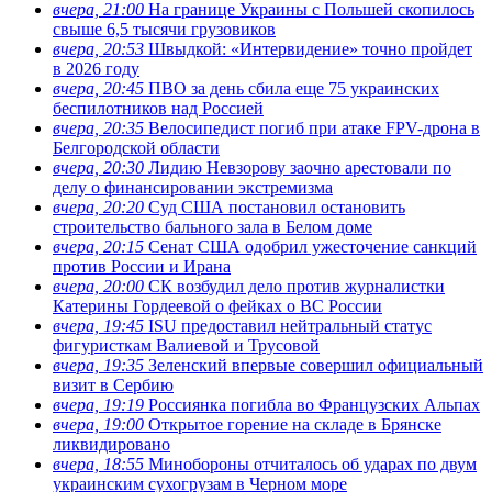
вчера, 21:00
На границе Украины с Польшей скопилось
свыше 6,5 тысячи грузовиков
вчера, 20:53
Швыдкой: «Интервидение» точно пройдет
в 2026 году
вчера, 20:45
ПВО за день сбила еще 75 украинских
беспилотников над Россией
вчера, 20:35
Велосипедист погиб при атаке FPV-дрона в
Белгородской области
вчера, 20:30
Лидию Невзорову заочно арестовали по
делу о финансировании экстремизма
вчера, 20:20
Суд США постановил остановить
строительство бального зала в Белом доме
вчера, 20:15
Сенат США одобрил ужесточение санкций
против России и Ирана
вчера, 20:00
СК возбудил дело против журналистки
Катерины Гордеевой о фейках о ВС России
вчера, 19:45
ISU предоставил нейтральный статус
фигуристкам Валиевой и Трусовой
вчера, 19:35
Зеленский впервые совершил официальный
визит в Сербию
вчера, 19:19
Россиянка погибла во Французских Альпах
вчера, 19:00
Открытое горение на складе в Брянске
ликвидировано
вчера, 18:55
Минобороны отчиталось об ударах по двум
украинским сухогрузам в Черном море