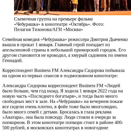
Съемочная группа на премьере фильма
«Чебурашка» в кинотеатре «Октябрь». Фото:
Пелагия Тихонова/АГН «Москва»
Семейная комедия «Чебурашка» режиссера Дмитрия Дьяченко
вышла в прокат 1 января. Главный герой попадает из
апельсиновой страны в небольшой приморский городок. Его
другом становится не крокодил, а хмурый садовник по имени
Геннадий.
Корреспондент Business FM Александра Сидорова побывала
на одном из первых сеансов в подмосковном кинотеатре:
Александра Сидорова
корреспондент Business FM
«Людей
было больше, чем год назад. Я ходила 1 января 2022 года на
новую часть «Последнего богатыря», и тогда было много
свободных мест в зале. На
«
Чебурашке
»
на вечернем показе
все сидели очень плотно, в фойе тоже было многолюдно,
было много семей с детьми. Бросалась в глаза реклама
«
Аватара
»
, она была повсюду. Люди стояли в очереди за
попкорном. В этом кинотеатре попкорн стоит в районе 400-
500 рублей, в московских кинотеатрах в новогодние