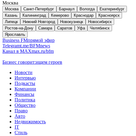
Москва
Москва
Санкт-Петербург
Барнаул
Вологда
Екатеринбург
Казань
Калининград
Кемерово
Краснодар
Красноярск
Липецк
Нижний Новгород
Новокузнецк
Новосибирск
Ростов-на-Дону
Самара
Саратов
Уфа
Челябинск
Ярославль
Business FM
прямой эфир
Telegram
t.me/BFMnews
Канал в MAX
max.ru/bfm
Бизнес говорит:
ищем героев
Новости
Интервью
Подкасты
Компании
Финансы
Политика
Общество
Право
Авто
Недвижимость
IT
Стиль