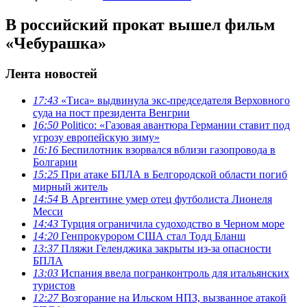
В российский прокат вышел фильм
«Чебурашка»
Лента новостей
17:43
«Тиса» выдвинула экс-председателя Верховного
суда на пост президента Венгрии
16:50
Politico: «Газовая авантюра Германии ставит под
угрозу европейскую зиму»
16:16
Беспилотник взорвался вблизи газопровода в
Болгарии
15:25
При атаке БПЛА в Белгородской области погиб
мирный житель
14:54
В Аргентине умер отец футболиста Лионеля
Месси
14:43
Турция ограничила судоходство в Черном море
14:20
Генпрокурором США стал Тодд Бланш
13:37
Пляжи Геленджика закрыты из-за опасности
БПЛА
13:03
Испания ввела погранконтроль для итальянских
туристов
12:27
Возгорание на Ильском НПЗ, вызванное атакой