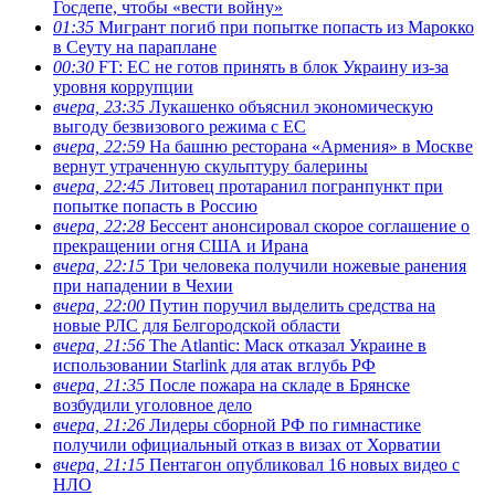
Госдепе, чтобы «вести войну»
01:35
Мигрант погиб при попытке попасть из Марокко
в Сеуту на параплане
00:30
FT: ЕС не готов принять в блок Украину из-за
уровня коррупции
вчера, 23:35
Лукашенко объяснил экономическую
выгоду безвизового режима с ЕС
вчера, 22:59
На башню ресторана «Армения» в Москве
вернут утраченную скульптуру балерины
вчера, 22:45
Литовец протаранил погранпункт при
попытке попасть в Россию
вчера, 22:28
Бессент анонсировал скорое соглашение о
прекращении огня США и Ирана
вчера, 22:15
Три человека получили ножевые ранения
при нападении в Чехии
вчера, 22:00
Путин поручил выделить средства на
новые РЛС для Белгородской области
вчера, 21:56
The Atlantic: Маск отказал Украине в
использовании Starlink для атак вглубь РФ
вчера, 21:35
После пожара на складе в Брянске
возбудили уголовное дело
вчера, 21:26
Лидеры сборной РФ по гимнастике
получили официальный отказ в визах от Хорватии
вчера, 21:15
Пентагон опубликовал 16 новых видео с
НЛО