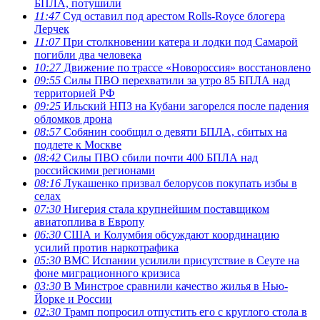
БПЛА, потушили
11:47
Суд оставил под арестом Rolls-Royce блогера
Лерчек
11:07
При столкновении катера и лодки под Самарой
погибли два человека
10:27
Движение по трассе «Новороссия» восстановлено
09:55
Силы ПВО перехватили за утро 85 БПЛА над
территорией РФ
09:25
Ильский НПЗ на Кубани загорелся после падения
обломков дрона
08:57
Собянин сообщил о девяти БПЛА, сбитых на
подлете к Москве
08:42
Силы ПВО сбили почти 400 БПЛА над
российскими регионами
08:16
Лукашенко призвал белорусов покупать избы в
селах
07:30
Нигерия стала крупнейшим поставщиком
авиатоплива в Европу
06:30
США и Колумбия обсуждают координацию
усилий против наркотрафика
05:30
ВМС Испании усилили присутствие в Сеуте на
фоне миграционного кризиса
03:30
В Минстрое сравнили качество жилья в Нью-
Йорке и России
02:30
Трамп попросил отпустить его с круглого стола в