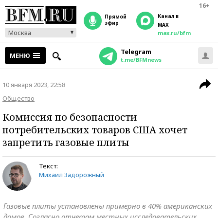
16+
Канал в
прямой
эфир
MAX
Москва
max.ru/bfm
Telegram
МЕНЮ
t.me/BFMnews
10 января 2023, 22:58
Общество
Комиссия по безопасности
потребительских товаров США хочет
запретить газовые плиты
Текст:
Михаил Задорожный
Газовые плиты установлены примерно в 40% американских
домов. Согласно отчетам местных исследовательских