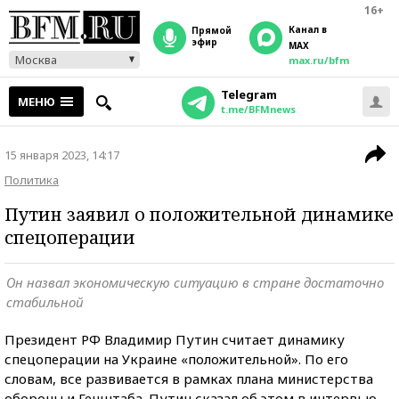
16+
Канал в
прямой
эфир
MAX
Москва
max.ru/bfm
Telegram
МЕНЮ
t.me/BFMnews
15 января 2023, 14:17
Политика
Путин заявил о положительной динамике
спецоперации
Он назвал экономическую ситуацию в стране достаточно
стабильной
Президент РФ Владимир Путин считает динамику
спецоперации на Украине «положительной». По его
словам, все развивается в рамках плана министерства
обороны и Генштаба. Путин сказал об этом в интервью