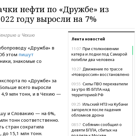
ачки нефти по «Дружбе» из
2022 году выросли на 7%
Венгрию и Чехию
Лента новостей
убопроводу «Дружба» в
11:07
При столкновении
 Об этом
пишут
катера и лодки под Самарой
погибли два человека
ники, знакомые со
10:27
Движение по трассе
«Новороссия» восстановлено
экспорта по «Дружбе» за
09:55
Силы ПВО перехватили
 Больше всего выросли
за утро 85 БПЛА над
 4,9 млн тонн, и в Чехию —
территорией РФ
09:25
Ильский НПЗ на Кубани
загорелся после падения
ьшу и Словакию — на 6%,
обломков дрона
2 млн тонн соответственно.
08:57
Собянин сообщил о
ь стран сократила
девяти БПЛА, сбитых на
 до 15,1 млн тонн.
подлете к Москве