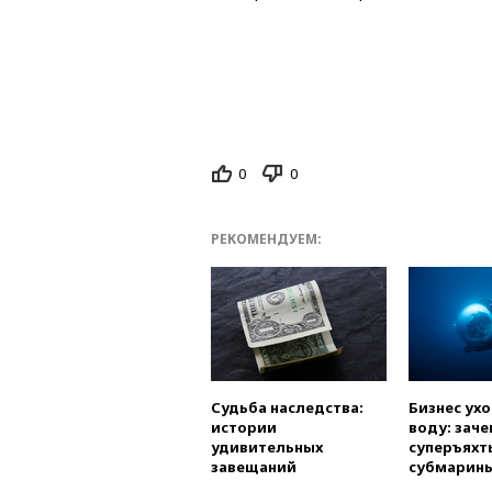
0
0
РЕКОМЕНДУЕМ:
Судьба наследства:
Бизнес ух
истории
воду: заче
удивительных
суперъяхт
завещаний
субмарин