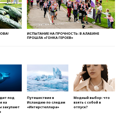
анонсировал скорое
соглашение о прекращении
огня США и Ирана
вчера, 22:15
Три человека
получили ножевые ранения
при нападении в Чехии
ЛОВА!
ИСПЫТАНИЕ НА ПРОЧНОСТЬ: В АЛАБИНЕ
вчера, 22:00
Путин поручил
ПРОШЛА «ГОНКА ГЕРОЕВ»
выделить средства на новые
РЛС для Белгородской
области
вчера, 21:56
The Atlantic: Маск
отказал Украине в
использовании Starlink для
атак вглубь РФ
вчера, 21:35
После пожара на
складе в Брянске возбудили
уголовное дело
одит под
Путешествие в
Модный выбор: что
вчера, 21:26
Лидеры сборной
м на
Исландию по следам
взять с собой в
РФ по гимнастике получили
ы закупают
«Интерстеллара»
отпуск?
официальный отказ в визах от
ы
Хорватии