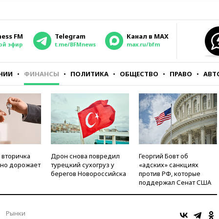
ness FM
Telegram
Канал в MAX
ой эфир
t.me/BFMnews
max.ru/bfm
НИИ
ФИНАНСЫ
ПОЛИТИКА
ОБЩЕСТВО
ПРАВО
АВТ
 вторичка
Дрон снова повредил
Георгий Бовт об
но дорожает
турецкий сухогруз у
«адских» санкциях
берегов Новороссийска
против РФ, которые
поддержал Сенат США
Рынки