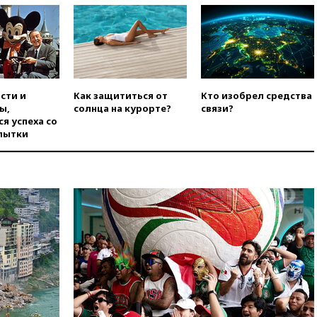
вчера, 21:15
Пентагон
опубликовал 16 новых видео с
НЛО
вчера, 21:00
На границе
Украины с Польшей скопилось
свыше 6,5 тысячи грузовиков
сти и
Как защититься от
Кто изобрел средства
вчера, 20:53
Швыдкой:
ы,
солнца на курорте?
связи?
«Интервидение» точно
я успеха со
пройдет в 2026 году
пытки
вчера, 20:45
ПВО за день
сбила еще 75 украинских
беспилотников над Россией
вчера, 20:35
Велосипедист
погиб при атаке FPV-дрона в
Белгородской области
вчера, 20:30
Лидию Невзорову
заочно арестовали по делу о
финансировании
экстремизма
вчера, 20:20
Суд США