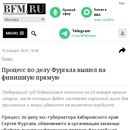
16+
Канал в
прямой
эфир
MAX
Москва
max.ru/bfm
Telegram
МЕНЮ
t.me/BFMnews
16 января 2023, 18:45
Право
Процесс по делу Фургала вышел на
финишную прямую
Люберецкий суд Подмосковья назначил на 23 января прения
сторон, после которых будет составлен опросный лист для
присяжных и жюри удалится на вынесение вердикта
Процесс по делу экс-губернатора Хабаровского края
Сергея Фургала, обвиняемого в организации заказных
убийств, вышел на финишную прямую. Как сообщил