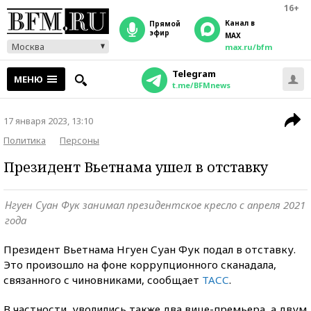
16+
Канал в
прямой
эфир
MAX
Москва
max.ru/bfm
Telegram
МЕНЮ
t.me/BFMnews
17 января 2023, 13:10
Политика
Персоны
Президент Вьетнама ушел в отставку
Нгуен Суан Фук занимал президентское кресло с апреля 2021
года
Президент Вьетнама Нгуен Суан Фук подал в отставку.
Это произошло на фоне коррупционного сканадала,
связанного с чиновниками, сообщает
ТАСС
.
В частности, уволились также два вице-премьера, а двум