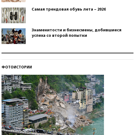
Самая трендовая обувь лета – 2026
Знаменитости и бизнесмены, добившиеся
успеха со второй попытки
Как защититься от солнца на курорте?
ФОТОИСТОРИИ
Кто изобрел средства связи?