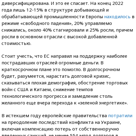
диверсифицирована. И это ее спасает. На конец 2022
года лишь 12-15% в структуре добывающей и
обрабатывающей промышленности Европы
находилось
в
режиме «свободного падения», 20% управляемо
снижались, около 40% стагнировали и 25% росли, причем
росли в основном отрасли с высокой добавленной
стоимостью.
Стоит учесть, что ЕС направил на поддержку наиболее
пострадавших отраслей огромные деньги. В
краткосрочном плане это помогло. В долгосрочном
будет, разумеется, нарастать долговой кризис,
сказываться плохая демография, обострение торговых
войн с США и Китаем, снижение темпов
технологического прогресса и замедление столь
желанного еще вчера перехода к «зеленой энергетике».
В истекшем году европейские правительства
потратили
на преодоление последствий конфликта на Украине,
включая компенсацию потерь от собственноручно
введенных санкций, не менее 554 млрд долларов в