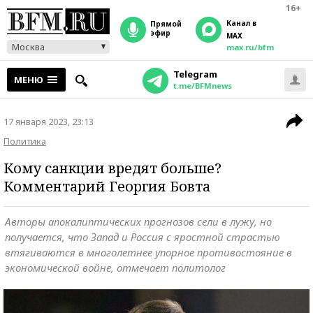
16+
Канал в
прямой
эфир
MAX
Москва
max.ru/bfm
Telegram
МЕНЮ
t.me/BFMnews
17 января 2023, 23:13
Политика
Кому санкции вредят больше?
Комментарий Георгия Бовта
Авторы апокалиптических прогнозов сели в лужу, но
получается, что Запад и Россия с яростной страстью
втягиваются в многолетнее упорное противостояние в
экономической войне, отмечает политолог