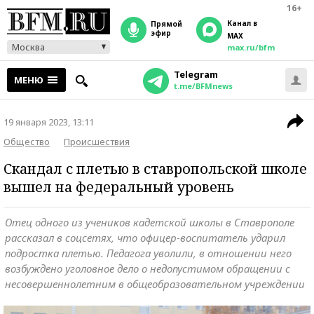
16+
Канал в
прямой
эфир
MAX
Москва
max.ru/bfm
Telegram
МЕНЮ
t.me/BFMnews
19 января 2023, 13:11
Общество
Происшествия
Скандал с плетью в ставропольской школе
вышел на федеральный уровень
Отец одного из учеников кадетской школы в Ставрополе
рассказал в соцсетях, что офицер-воспитатель ударил
подростка плетью. Педагога уволили, в отношении него
возбуждено уголовное дело о недопустимом обращении с
несовершеннолетним в общеобразовательном учреждении