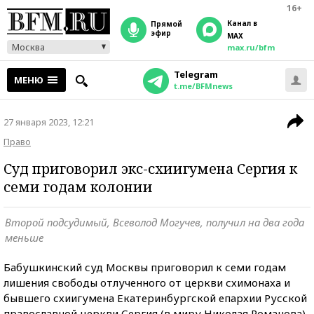
16+
Канал в
прямой
эфир
MAX
Москва
max.ru/bfm
Telegram
МЕНЮ
t.me/BFMnews
27 января 2023, 12:21
Право
Суд приговорил экс-схиигумена Сергия к
семи годам колонии
Второй подсудимый, Всеволод Могучев, получил на два года
меньше
Бабушкинский суд Москвы приговорил к семи годам
лишения свободы отлученного от церкви схимонаха и
бывшего схиигумена Екатеринбургской епархии Русской
православной церкви Сергия (в миру Николая Романова).