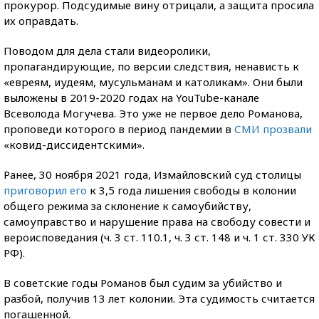
прокурор. Подсудимые вину отрицали, а защита просила
их оправдать.
Поводом для дела стали видеоролики,
пропагандирующие, по версии следствия, ненависть к
«евреям, иудеям, мусульманам и католикам». Они были
выложены в 2019-2020 годах на YouTube-канале
Всеволода Могучева. Это уже не первое дело Романова,
проповеди которого в период пандемии в
СМИ прозвали
«ковид-диссидентскими».
Ранее, 30 ноября 2021 года, Измайловский суд столицы
приговорил его
к 3,5 года лишения свободы в колонии
общего режима за склонение к самоубийству,
самоуправство и нарушение права на свободу совести и
вероисповедания (ч. 3 ст. 110.1, ч. 3 ст. 148 и ч. 1 ст. 330 УК
РФ).
В советские годы Романов был судим за убийство и
разбой, получив 13 лет колонии. Эта судимость считается
погашенной.