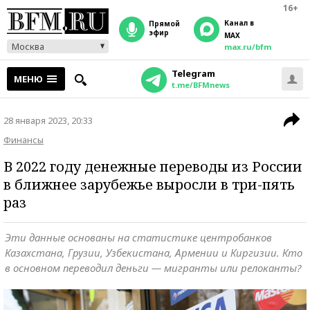
16+
Канал в
прямой
эфир
MAX
Москва
max.ru/bfm
Telegram
МЕНЮ
t.me/BFMnews
28 января 2023, 20:33
Финансы
В 2022 году денежные переводы из России
в ближнее зарубежье выросли в три-пять
раз
Эти данные основаны на статистике центробанков
Казахстана, Грузии, Узбекистана, Армении и Киргизии. Кто
в основном переводил деньги — мигранты или релоканты?