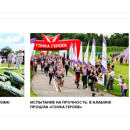
во время сплава
вчера, 23:30
Жителя Нижнего
Тагила арестовали за реакции
в Теlegram
вчера, 22:50
Российский
режиссер Кирилл Соколов
снимет триллер для Netflix
вчера, 22:20
Турция призвала
к мораторию на удары по
торговым судам в Черном
море
вчера, 21:43
Экс-
председатель Верховного
суда Венгрии согласился стать
президентом республики
вчера, 20:58
Финляндия
ЛОВА!
ИСПЫТАНИЕ НА ПРОЧНОСТЬ: В АЛАБИНЕ
введет экзамен для
ПРОШЛА «ГОНКА ГЕРОЕВ»
претендентов на получение
гражданства
вчера, 20:12
Минобороны
Болгарии: упавший в стране