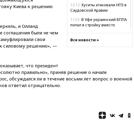
12:12
Хуситы атаковали НПЗ в
товку Киева к решению
Саудовской Аравии
11:53
В Уфе украинский БПЛА
попал в стройку вместо
еркель, и Олланд
предприятия
е соглашения были не чем
камуфлировали свои
11:11
Одесса осталась без
Все новости »
света и воды
 к силовому решению», —
10:53
Три человека погибли в
результате ночной атаки БПЛА
ВСУ на Белгород
доказывает, что президент
бсолютно правильно», приняв решение о начале
10:31
ВС РФ ударили по
рос, обсуждался ли в течение восьми лет вопрос о военной
одесской портовой
ков ответил отрицательно.
инфраструктуре
10:10
Премьер Японии снова
не упомянула, чья атомная
бомба разрушила Нагасаки
09:47
Два ребенка ранены в
ходе атаки БПЛА на Белгород
09:09
Минобороны: за ночь