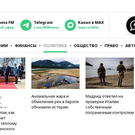
ness FM
Telegram
Канал в MAX
ой эфир
t.me/BFMnews
max.ru/bfm
НИИ
ФИНАНСЫ
ПОЛИТИКА
ОБЩЕСТВО
ПРАВО
АВТ
,
Аномальная жара и
Мадрид ответил на
,
обмеление рек в Европе
проверки Италии
т» —
обнажили историю
собственным
том, как
пограничным контролем
жет
к теплому
енского