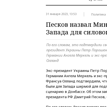
31 января 2023, 13:53
Политика
Песков назвал Ми
Запада для силово
По его словам, это подтвердили с
президент Украины Петр Порошен
Германии Ангела Меркель и экс-п
Олланд
Экс-президент Украины Петр По
Германии Ангела Меркель и экс-
Франсуа Олланд подтвердили, чт
были для Запада ширмой для под
сценарию в Донбассе. Об этом за
президента РФ Дмитрий Песков,
По его словам, Россия видела п