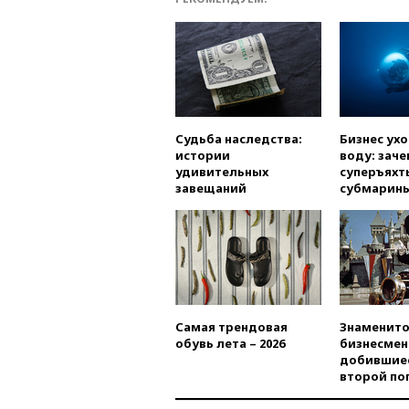
Судьба наследства:
Бизнес ух
истории
воду: заче
удивительных
суперъяхт
завещаний
субмарин
Самая трендовая
Знаменито
обувь лета – 2026
бизнесмен
добившиес
второй по