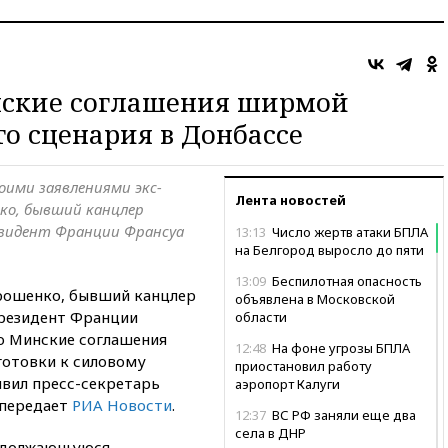
нские соглашения ширмой
го сценария в Донбассе
воими заявлениями экс-
Лента новостей
ко, бывший канцлер
резидент Франции Франсуа
13:13
Число жертв атаки БПЛА
на Белгород выросло до пяти
13:09
Беспилотная опасность
рошенко, бывший канцлер
объявлена в Московской
президент Франции
области
о Минские соглашения
12:48
На фоне угрозы БПЛА
готовки к силовому
приостановил работу
явил пресс-секретарь
аэропорт Калуги
 передает
РИА Новости
.
12:37
ВС РФ заняли еще два
села в ДНР
родолжающуюся