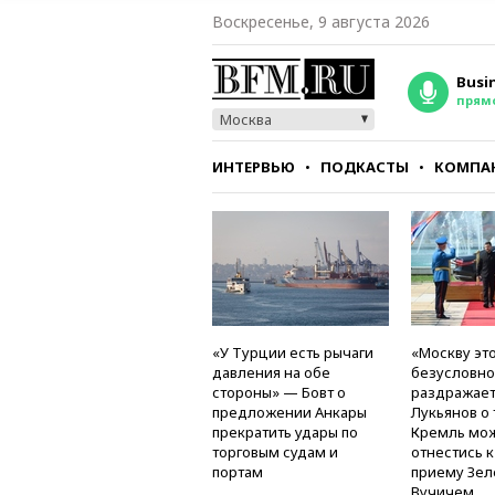
Воскресенье, 9 августа 2026
Busi
прям
Москва
ИНТЕРВЬЮ
ПОДКАСТЫ
КОМПА
СТИЛЬ
ТЕСТЫ
«У Турции есть рычаги
«Москву это
давления на обе
безусловно
стороны» — Бовт о
раздражае
предложении Анкары
Лукьянов о 
прекратить удары по
Кремль мо
торговым судам и
отнестись 
портам
приему Зел
Вучичем