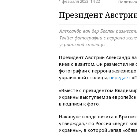
1 февраля 2023, 14:22
Политика
Президент Австрии
Александр ван дер Беллен размести
Twitter фотографии с перрона жел
украинской столицы
Президент Австрии Александр ва
Киев с визитом. Он разместил на 
фотографии с перрона железнодо
украинской столицы,
передает
«Г
«Вместе с президентом Владими
Украины выступаем за европейск
в подписи к фото.
Накануне в ходе визита в Братис
утверждал, что Россия «ведет к
Украины», в которой Запад «обяз