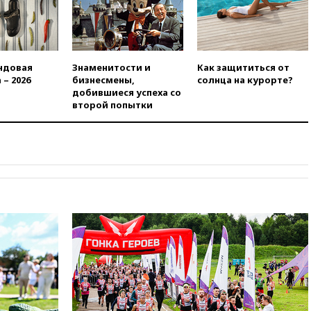
РФ
вчера, 22:35
Семь грузовых
вагонов сошли с рельсов в
Оренбургской области
ндовая
Знаменитости и
Как защититься от
вчера, 22:22
Минфин: в июле
 – 2026
бизнесмены,
солнца на курорте?
выросли нефтегазовые
добившиеся успеха со
доходы российского бюджета
второй попытки
вчера, 22:15
Аксаков: ЦБ
согласовал первый стандарт
исламского банкинга
вчера, 21:43
Организаторы
«Интервидения»
подтвердили, что конкурс
пройдет в Саудовской Аравии
вчера, 21:35
Машков: в РФ
подготовили концепцию
развития театрального
искусства до 2035 года
вчера, 21:21
Правительство
РФ разрешило продажу
бензина старых