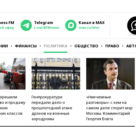
ness FM
Telegram
Канал в MAX
ой эфир
t.me/BFMnews
max.ru/bfm
НИИ
ФИНАНСЫ
ПОЛИТИКА
ОБЩЕСТВО
ПРАВО
АВТ
азрешили
Генпрокуратуре
«Никчемные
во и продажу
передали дело о
разговоры»: с кем на
зких
прошлогодней атаке
самом деле спорит мэр
ких классов
дронов на военные
Москвы. Комментарий
аэродромы
Георгия Бовта