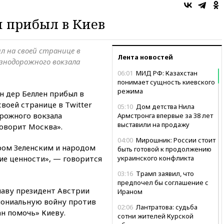
 прибыл в Киев
л на своей странице в
Лента новостей
езнодорожного вокзала
06:01
МИД РФ: Казахстан
понимает сущность киевского
режима
н дер Беллен прибыл в
своей странице в Twitter
05:10
Дом детства Нила
рожного вокзала
Армстронга впервые за 38 лет
выставили на продажу
оворит Москва».
04:00
Мирошник: России стоит
ром Зеленским и народом
быть готовой к продолжению
ие ценности», — говорится
украинского конфликта
03:16
Трамп заявил, что
предпочел бы соглашение с
лаву президент Австрии
Ираном
олониальную войну против
02:06
Лантратова: судьба
ан помочь» Киеву.
сотни жителей Курской