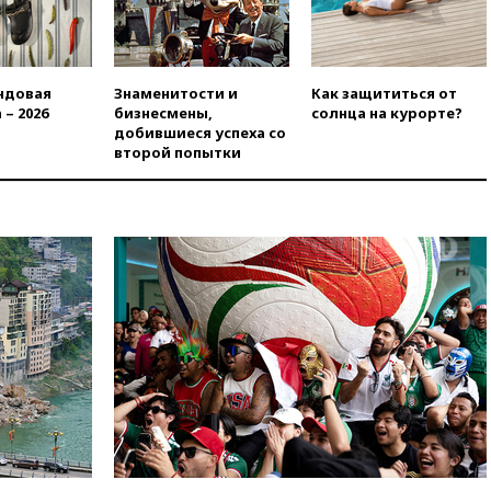
вчера, 20:00
Зеленский связал
дефицит ракет с попыткой
Запада принудить Киев к
уступкам
ндовая
Знаменитости и
Как защититься от
 – 2026
бизнесмены,
солнца на курорте?
вчера, 19:45
Памфилова: ЦИК
добившиеся успеха со
примет беспрецедентные
второй попытки
меры безопасности во время
выборов
вчера, 19:35
Памфилова
сообщила об омоложении
партийных списков на выборах
в Госдуму
вчера, 19:25
Путин
прокомментировал первый
номер «Единой России» в
бюллетене
вчера, 19:15
Путин обсудил с
Памфиловой подготовку к
единому дню голосования
вчера, 18:56
Wildberries
отрицает перенос основной