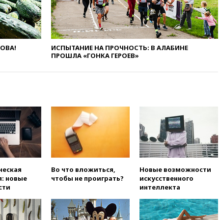
экологических классов
вчера, 21:15
Путин обсудил с
Машковым 150-летие Союза
театральных деятелей
ЛОВА!
ИСПЫТАНИЕ НА ПРОЧНОСТЬ: В АЛАБИНЕ
ПРОШЛА «ГОНКА ГЕРОЕВ»
вчера, 20:47
Newsweek:
«взрывная» диарея охватила
47 из 50 штатов США
вчера, 20:35
ПВО за 12 часов
сбила 200 украинских
беспилотников
вчера, 20:20
Третий комплект
золотых медалей выиграли на
ЧЕ российские синхронистки
вчера, 20:15
ТАСС: жизни
главы «Уралдронзавода»
ческая
Во что вложиться,
Новые возможности
после взрыва ничего не
: новые
чтобы не проиграть?
искусственного
угрожает
сти
интеллекта
вчера, 20:08
По всей Грузии
снова отключилось
электричество