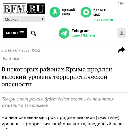
16+
Канал в
прямой
эфир
MAX
Москва
max.ru/bfm
Telegram
МЕНЮ
t.me/BFMnews
3 февраля 2023, 19:52
Политика
В некоторых районах Крыма продлен
высокий уровень террористической
опасности
Теперь этот режим будет действовать до принятия
решения о его отмене
На неопределенный срок продлен высокий («желтый»)
уровень террористической опасности, введенный ранее