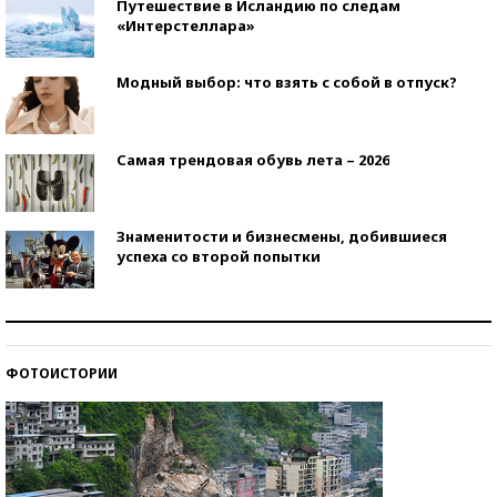
Путешествие в Исландию по следам
«Интерстеллара»
Модный выбор: что взять с собой в отпуск?
Самая трендовая обувь лета – 2026
Знаменитости и бизнесмены, добившиеся
успеха со второй попытки
Как защититься от солнца на курорте?
ФОТОИСТОРИИ
Кто изобрел средства связи?