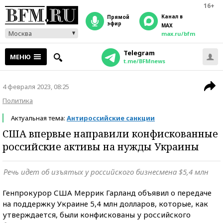
16+
Канал в
прямой
эфир
MAX
Москва
max.ru/bfm
Telegram
МЕНЮ
t.me/BFMnews
4 февраля 2023, 08:25
Политика
Актуальная тема:
Антироссийские санкции
США впервые направили конфискованные
российские активы на нужды Украины
Речь идет об изъятых у российского бизнесмена $5,4 млн
Генпрокурор США Меррик Гарланд объявил о передаче
на поддержку Украине 5,4 млн долларов, которые, как
утверждается, были конфискованы у российского