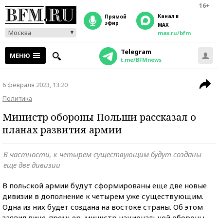
16+
Канал в
прямой
эфир
MAX
Москва
max.ru/bfm
Telegram
МЕНЮ
t.me/BFMnews
6 февраля 2023, 13:20
Политика
Министр обороны Польши рассказал о
планах развития армии
В частности, к четырем существующим будут созданы
еще две дивизии
В польской армии будут сформированы еще две новые
дивизии в дополнение к четырем уже существующим.
Одна из них будет создана на востоке страны. Об этом
заявил вице-премьер, министр национальной обороны