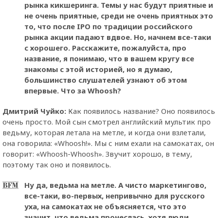
рынка кикшеринга. Темы у нас будут приятные и
не очень приятные, среди не очень приятных это
то, что после IPO по традиции российского
рынка акции падают вдвое. Но, начнем все-таки
с хорошего. Расскажите, пожалуйста, про
название, я понимаю, что в вашем кругу все
знакомы с этой историей, но я думаю,
большинство слушателей узнают об этом
впервые. Что за Whoosh?
Дмитрий Чуйко:
Как появилось название? Оно появилось
очень просто. Мой сын смотрел английский мультик про
ведьму, которая летала на метле, и когда они взлетали,
она говорила: «Whoosh!». Мы с ним ехали на самокатах, он
говорит: «Whoosh-Whoosh». Звучит хорошо, в тему,
поэтому так оно и появилось.
Ну да, ведьма на метле. А чисто маркетингово,
все-таки, во-первых, непривычно для русского
уха, на самокатах не объясняется, что это
значит, что ведьма пронеслась, хотя люди