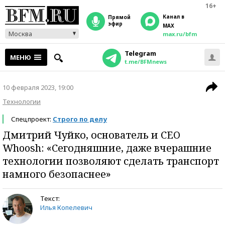
16+
Канал в
прямой
эфир
MAX
Москва
max.ru/bfm
Telegram
МЕНЮ
t.me/BFMnews
10 февраля 2023, 19:00
Технологии
Спецпроект:
Строго по делу
Дмитрий Чуйко, основатель и СEO
Whoosh: «Сегодняшние, даже вчерашние
технологии позволяют сделать транспорт
намного безопаснее»
Текст:
Илья Копелевич