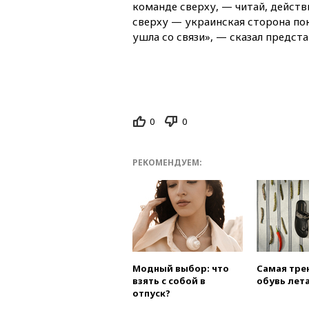
команде сверху, — читай, дейст
сверху — украинская сторона пок
ушла со связи», — сказал предст
0
0
РЕКОМЕНДУЕМ:
Модный выбор: что
Самая тре
взять с собой в
обувь лета
отпуск?