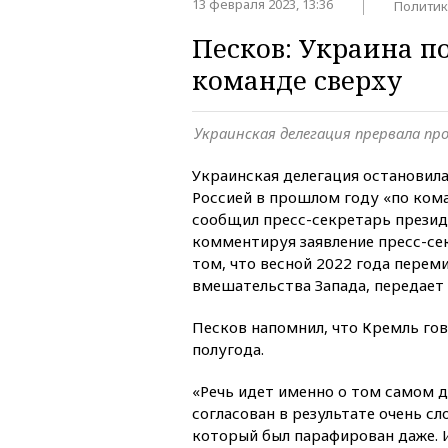
13 февраля 2023, 13:36
Политик
Песков: Украина п
команде сверху
Украинская делегация прервала про
Украинская делегация остановил
Россией в прошлом году «по кома
сообщил пресс-секретарь прези
комментируя заявление пресс-се
том, что весной 2022 года переми
вмешательства Запада, передает
Песков напомнил, что Кремль гов
полугода.
«Речь идет именно о том самом 
согласован в результате очень с
который был парафирован даже. И