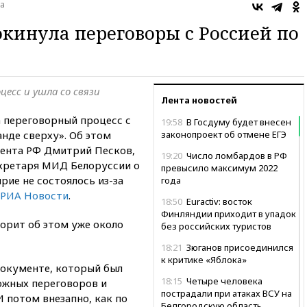
а
окинула переговоры с Россией по
цесс и ушла со связи
Лента новостей
а переговорный процесс с
19:58
В Госдуму будет внесен
нде сверху». Об этом
законопроект об отмене ЕГЭ
дента РФ Дмитрий Песков,
19:20
Число ломбардов в РФ
кретаря МИД Белоруссии о
превысило максимум 2022
рие не состоялось из-за
года
РИА Новости
.
18:50
Euractiv: восток
Финляндии приходит в упадок
орит об этом уже около
без российских туристов
18:21
Зюганов присоединился
к критике «Яблока»
документе, который был
18:15
Четыре человека
ложных переговоров и
пострадали при атаках ВСУ на
 потом внезапно, как по
Белгородскую область