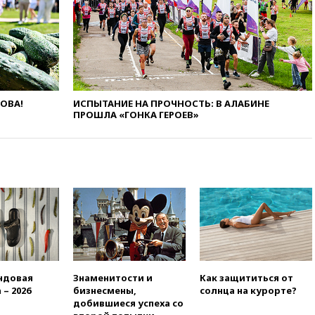
14:57
Жара в Европе может
нанести ущерб экономике в
размере €800 млрд
14:49
Пентагон озаботился
критикой Трампа по поводу
дефицита боеприпасов
14:40
В Германии задержан
ЛОВА!
ИСПЫТАНИЕ НА ПРОЧНОСТЬ: В АЛАБИНЕ
украинец за шпионаж на
ПРОШЛА «ГОНКА ГЕРОЕВ»
оборонном предприятии
14:21
АТОР сообщила о
снижении цен на авиабилеты
в России
14:19
Масштабный сбой
произошел в рунете
14:14
«Ведомости»: Озон банк
не пострадает от британских
санкций
13:58
Медведев назвал
ндовая
Знаменитости и
Как защититься от
Японию вассалом США
 – 2026
бизнесмены,
солнца на курорте?
добившиеся успеха со
13:45
В Петербурге достроили