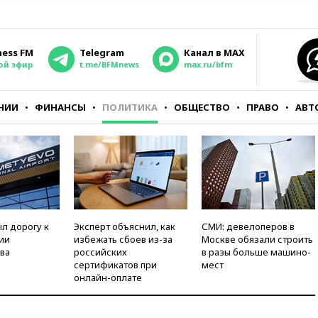
ness FM
Telegram
Канал в MAX
ой эфир
t.me/BFMnews
max.ru/bfm
НИИ
ФИНАНСЫ
ПОЛИТИКА
ОБЩЕСТВО
ПРАВО
АВТ
л дорогу к
Эксперт объяснил, как
СМИ: девелоперов в
ии
избежать сбоев из-за
Москве обязали строить
ва
российских
в разы больше машино-
сертификатов при
мест
онлайн-оплате