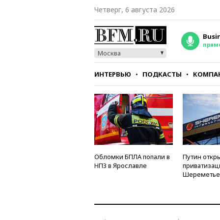
Четверг, 6 августа 2026
Busi
прям
Москва
ИНТЕРВЬЮ
ПОДКАСТЫ
КОМПА
СТИЛЬ
ТЕСТЫ
Обломки БПЛА попали в
Путин откры
НПЗ в Ярославле
приватизац
Шереметье