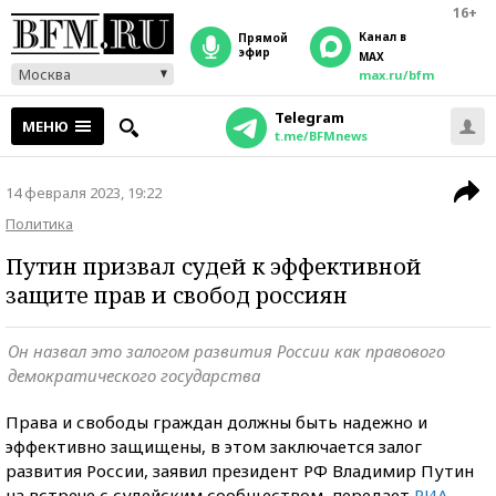
16+
Канал в
прямой
эфир
MAX
Москва
max.ru/bfm
Telegram
МЕНЮ
t.me/BFMnews
14 февраля 2023, 19:22
Политика
Путин призвал судей к эффективной
защите прав и свобод россиян
Он назвал это залогом развития России как правового
демократического государства
Права и свободы граждан должны быть надежно и
эффективно защищены, в этом заключается залог
развития России, заявил президент РФ Владимир Путин
на встрече с судейским сообществом, передает
РИА