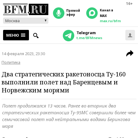
16+
Канал в
прямой
эфир
MAX
Москва
max.ru/bfm
Telegram
МЕНЮ
t.me/BFMnews
14 февраля 2023, 23:30
Политика
Два стратегических ракетоносца Ту-160
выполнили полет над Баренцевым и
Норвежским морями
Полет продолжался 13 часов. Ранее во вторник два
стратегических ракетоносца Ту-95МС совершили более чем
семичасовой полет над нейтральными водами Берингова
моря