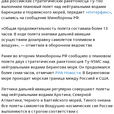
Два российских стратегических ракетоносца Ту-160
выполнили плановый полет над нейтральными водами
Баренцева и Норвежского морей, передает
«Интерфакс»
,
ссылаясь на сообщение Минобороны РФ.
«Общая продолжительность полета составила более 13
часов. В ходе полета экипажи дальней авиации
осуществили дозаправку самолетов топливом в
воздухе», — отметили в оборонном ведомстве.
Ранее во вторник Минобороны РФ сообщило о плановом
полете двух стратегических ракетоносцев Ту-95МС над
нейтральными водами Берингова моря. Он продолжался
более семи часов, отмечает
РИА Новости
. В Беринговом
море проходит морская граница между Россией и США.
Летчики дальней авиации регулярно совершают полеты
над нейтральными водами Арктики, Северной
Атлантики, Черного и Балтийского морей, Тихого океана.
Все полеты самолетов Воздушно-космических сил России
выполняются в строгом соответствии с