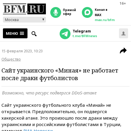
16+
Канал в
прямой
эфир
MAX
Москва
max.ru/bfm
Telegram
МЕНЮ
t.me/BFMnews
15 февраля 2023, 10:23
Общество
Сайт украинского «Миная» не работает
после драки футболистов
Возможно, что ресурс подвергся DDoS-атаке
Сайт украинского футбольного клуба «Минай» не
открывается. Предположительно, он подвергся
хакерской атаке. Это произошло после драки между
украинскими и российскими футболистами в Турции,
отмечает
РИА Новости
.