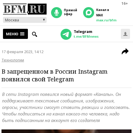
16+
Канал в
прямой
эфир
MAX
Москва
max.ru/bfm
Telegram
МЕНЮ
t.me/BFMnews
17 февраля 2023, 14:12
Технологии
В запрещенном в России Instagram
появился свой Telegram
В сети Instagram появился новый формат «Каналы». Он
поддерживает текстовые сообщения, изображения,
опросы, участники смогут ставить реакции и голосовать.
Чтобы подписаться на канал какого-то человека, надо
быть подписанным на аккаунт его создателя