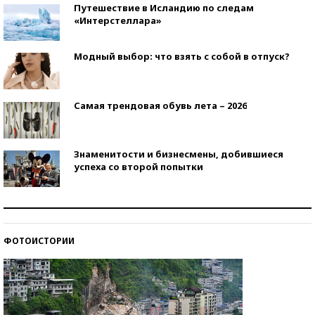
Путешествие в Исландию по следам
«Интерстеллара»
Модный выбор: что взять с собой в отпуск?
Самая трендовая обувь лета – 2026
Знаменитости и бизнесмены, добившиеся
успеха со второй попытки
Как защититься от солнца на курорте?
ФОТОИСТОРИИ
Кто изобрел средства связи?