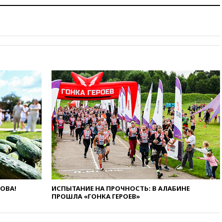
беспилотников над Россией
вчера, 20:35
Велосипедист
погиб при атаке FPV-дрона в
Белгородской области
вчера, 20:30
Лидию Невзорову
заочно арестовали по делу о
финансировании
экстремизма
вчера, 20:20
Суд США
постановил остановить
строительство бального зала в
Белом доме
вчера, 20:15
Сенат США
одобрил ужесточение
санкций против России и
Ирана
вчера, 20:00
СК возбудил дело
против журналистки Катерины
ЛОВА!
ИСПЫТАНИЕ НА ПРОЧНОСТЬ: В АЛАБИНЕ
Гордеевой о фейках о ВС
ПРОШЛА «ГОНКА ГЕРОЕВ»
России
вчера, 19:45
ISU предоставил