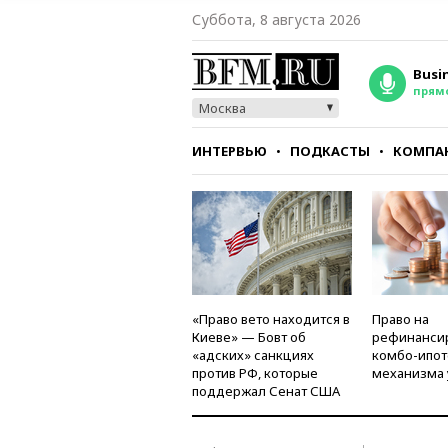
Суббота, 8 августа 2026
Busi
прям
Москва
ИНТЕРВЬЮ
ПОДКАСТЫ
КОМПА
СТИЛЬ
ТЕСТЫ
«Право вето находится в
Право на
Киеве» — Бовт об
рефинанси
«адских» санкциях
комбо-ипот
против РФ, которые
механизма 
поддержал Сенат США