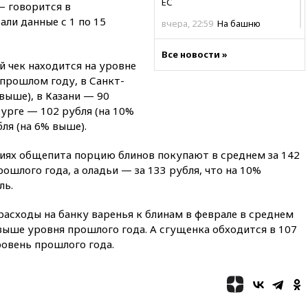
ЕС
— говорится в
али данные с 1 по 15
вчера, 22:59
На башню
ресторана «Армения» в
Москве вернут утраченную
Все новости »
скульптуру балерины
й чек находится на уровне
 прошлом году, в Санкт-
вчера, 22:45
Литовец
протаранил погранпункт при
выше), в Казани — 90
попытке попасть в Россию
бурге — 102 рубля (на 10%
ля (на 6% выше).
вчера, 22:28
Бессент
анонсировал скорое
соглашение о прекращении
ниях общепита порцию блинов покупают в среднем за 142
огня США и Ирана
ошлого года, а оладьи — за 133 рубля, что на 10%
ль.
вчера, 22:15
Три человека
получили ножевые ранения
при нападении в Чехии
 расходы на банку варенья к блинам в феврале в среднем
 выше уровня прошлого года. А сгущенка обходится в 107
вчера, 22:00
Путин поручил
ровень прошлого года.
выделить средства на новые
РЛС для Белгородской
области
вчера, 21:56
The Atlantic: Маск
отказал Украине в