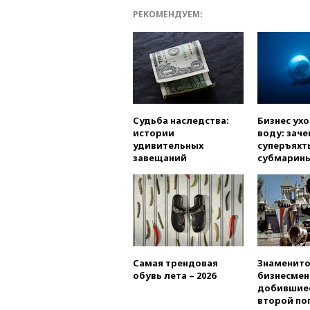
РЕКОМЕНДУЕМ:
Судьба наследства:
Бизнес ух
истории
воду: заче
удивительных
суперъяхт
завещаний
субмарин
Самая трендовая
Знаменито
обувь лета – 2026
бизнесмен
добившиес
второй по