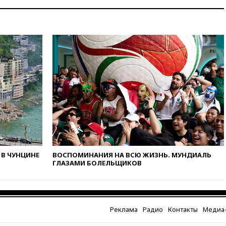
погибли в результате удара
ВСУ по многоэтажке в Керчи
вчера, 18:25
Беспилотник
атаковал турецкий сухогруз у
побережья Новороссийска
вчера, 18:18
Товарооборот
Китая и России вырос в этом
году более чем на четверть
вчера, 17:55
Мужчина получил
ранения при атаке дрона на
Белгородскую область
вчера, 17:48
Bloomberg:
авиакомпании США обязали
проверить самолеты Boeing на
В ЧУНЦИНЕ
ВОСПОМИНАНИЯ НА ВСЮ ЖИЗНЬ. МУНДИАЛЬ
наличие трещин
ГЛАЗАМИ БОЛЕЛЬЩИКОВ
вчера, 17:35
В Казани
пятилетний ребенок погиб при
падении из окна десятого
этажа
Реклама
Радио
Контакты
Медиа-
вчера, 17:17
Bloomberg: