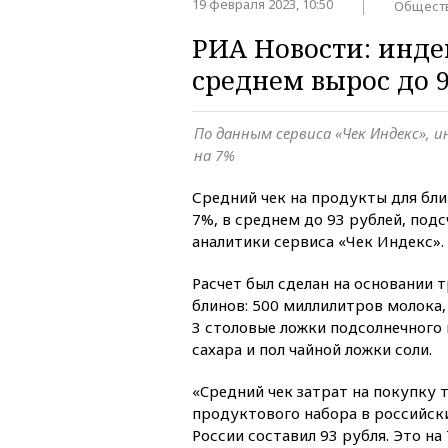
19 февраля 2023, 10:50
Общест
РИА Новости: индек
среднем вырос до 
По данным сервиса «Чек Индекс», ин
на 7%
Средний чек на продукты для бли
7%, в среднем до 93 рублей, под
аналитики сервиса «Чек Индекс».
Расчет был сделан на основании 
блинов: 500 миллилитров молока,
3 столовые ложки подсолнечного 
сахара и пол чайной ложки соли.
«Cредний чек затрат на покупку 
продуктового набора в российски
России составил 93 рубля. Это на