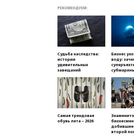
РЕКОМЕНДУЕМ:
Судьба наследства:
Бизнес ух
истории
воду: заче
удивительных
суперъяхт
завещаний
субмарин
Самая трендовая
Знаменито
обувь лета – 2026
бизнесмен
добившиес
второй по