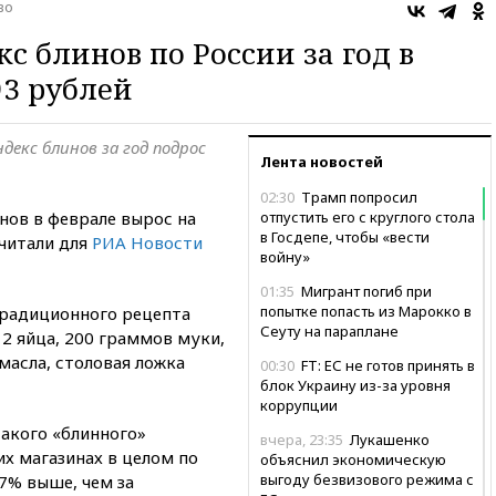
во
с блинов по России за год в
93 рублей
декс блинов за год подрос
Лента новостей
02:30
Трамп попросил
нов в феврале вырос на
отпустить его с круглого стола
в Госдепе, чтобы «вести
считали для
РИА Новости
войну»
01:35
Мигрант погиб при
попытке попасть из Марокко в
традиционного рецепта
Сеуту на параплане
 2 яйца, 200 граммов муки,
масла, столовая ложка
00:30
FT: ЕС не готов принять в
блок Украину из-за уровня
коррупции
такого «блинного»
вчера, 23:35
Лукашенко
х магазинах в целом по
объяснил экономическую
выгоду безвизового режима с
 7% выше, чем за