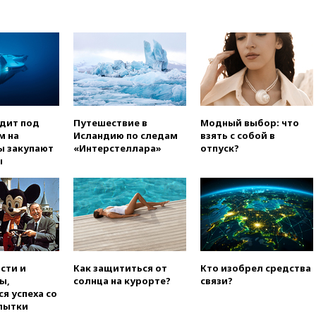
использовании Starlink для
атак вглубь РФ
вчера, 21:35
После пожара на
складе в Брянске возбудили
уголовное дело
вчера, 21:26
Лидеры сборной
РФ по гимнастике получили
официальный отказ в визах от
одит под
Путешествие в
Модный выбор: что
Хорватии
м на
Исландию по следам
взять с собой в
ы закупают
«Интерстеллара»
отпуск?
вчера, 21:15
Пентагон
ы
опубликовал 16 новых видео с
НЛО
вчера, 21:00
На границе
Украины с Польшей скопилось
свыше 6,5 тысячи грузовиков
вчера, 20:53
Швыдкой:
«Интервидение» точно
сти и
Как защититься от
Кто изобрел средства
пройдет в 2026 году
ы,
солнца на курорте?
связи?
вчера, 20:45
ПВО за день
я успеха со
сбила еще 75 украинских
пытки