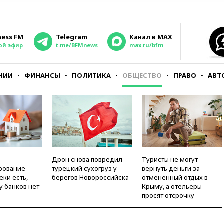
ness FM
Telegram
Канал в MAX
ой эфир
t.me/BFMnews
max.ru/bfm
НИИ
ФИНАНСЫ
ПОЛИТИКА
ОБЩЕСТВО
ПРАВО
АВТ
Дрон снова повредил
Туристы не могут
рование
турецкий сухогруз у
вернуть деньги за
еки есть,
берегов Новороссийска
отмененный отдых в
у банков нет
Крыму, а отельеры
просят отсрочку