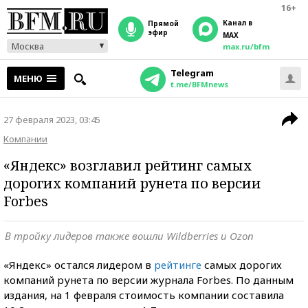
16+
Канал в
прямой
эфир
MAX
Москва
max.ru/bfm
Telegram
МЕНЮ
t.me/BFMnews
27 февраля 2023, 03:45
Компании
«Яндекс» возглавил рейтинг самых
дорогих компаний рунета по версии
Forbes
В тройку лидеров также вошли Wildberries и Ozon
«Яндекс» остался лидером в
рейтинге
самых дорогих
компаний рунета по версии журнала Forbes. По данным
издания, на 1 февраля стоимость компании составила