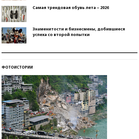
Самая трендовая обувь лета – 2026
Знаменитости и бизнесмены, добившиеся
успеха со второй попытки
Как защититься от солнца на курорте?
ФОТОИСТОРИИ
Кто изобрел средства связи?