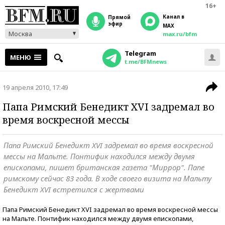
16+
Канал в
прямой
эфир
MAX
Москва
max.ru/bfm
Telegram
МЕНЮ
t.me/BFMnews
19 апреля 2010, 17:49
Папа Римский Бенедикт XVI задремал во
время воскресной мессы
Папа Римский Бенедикт XVI задремал во время воскресной
мессы на Мальте. Понтифик находился между двумя
епископами, пишет британская газета "Миррор". Папе
римскому сейчас 83 года. В ходе своего визита на Мальту
Бенедикт XVI встретился с жертвами
Папа Римский Бенедикт XVI задремал во время воскресной мессы
на Мальте. Понтифик находился между двумя епископами,