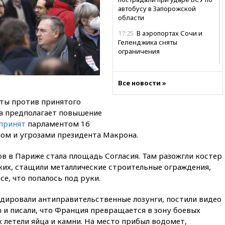
автобусу в Запорожской
области
17:25
В аэропортах Сочи и
Геленджика сняты
ограничения
17:17
Власти РФ помогут
пострадавшему от атак на
Все новости »
склады Wildberries бизнесу
16:55
Экс-директору Popcorn
ты против принятого
Books запросили четыре года
на предполагает повышение
условно
принят
парламентом 16
мом и угрозами президента Макрона.
16:46
ЦБ: международные
резервы России снизились
в в Париже стала площадь Согласия. Там разожгли костер
16:35
На восстановление
их, стащили металлические строительные ограждения,
Херсонской области направят
6,8 млрд рублей
е, что попалось под руки.
16:16
The Guardian: ученые
дировали антиправительственные лозунги, постили видео
США создали
n и писали, что Франция превращается в зону боевых
гипоаллергенных собак
х летели яйца и камни. На место прибыл водомет,