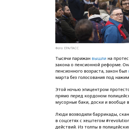
Фото: EPA/ТАСС
Тысячи парижан
вышли
на протес
закона о пенсионной реформе. О
пенсионного возраста, закон был
марта без голосования под нажи
Этой ночью эпицентром протесто
прямо перед кордоном полицейск
мусорные баки, доски и вообще вс
Люди возводили баррикады, скан
в соцсетях с хештегом #revolutio
действий. Из толпы в полицейски