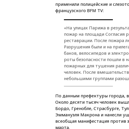
применили полицейские и слезото
французского BFM TV:
«На улицах Парижа в результ
пожар на площади Согласия р
реставрации. После пожара 
Разрушения были и на приле
баков, велосипедов и электр
роты безопасности пошли в н
пожарных для тушения различ
человек. После вмешательст
небольшими группами разоше
По данным префектуры города, в
Около десяти тысяч человек выш
Бордо, Гренобле, Страсбурге, Ту
Эммануэля Макрона и нанесли ущ
всеобщая манифестация против з
марта.