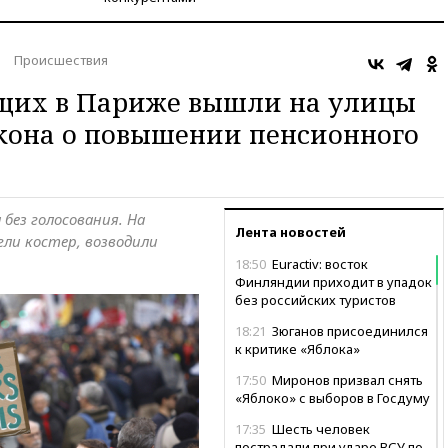
Происшествия
щих в Париже вышли на улицы
кона о повышении пенсионного
без голосования. На
Лента новостей
ли костер, возводили
18:50
Euractiv: восток
Финляндии приходит в упадок
без российских туристов
18:21
Зюганов присоединился
к критике «Яблока»
17:50
Миронов призвал снять
«Яблоко» с выборов в Госдуму
17:35
Шесть человек
пострадали при ударе ВСУ по