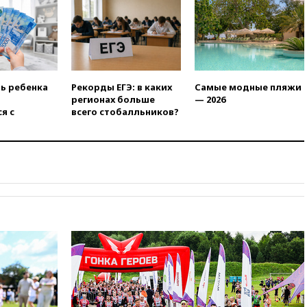
ребенка в Раменском
12:57
В Луганске при ракетном
ударе ВСУ по складу
пострадали пять человек
12:44
МВД: число
преступлений, связанных с
ть ребенка
Рекорды ЕГЭ: в каких
Самые модные пляжи
отмыванием денег, достигло
регионах больше
— 2026
рекордного показателя
я с
всего стобалльников?
12:40
В Подмосковье
женщина и трехлетний
ребенок погибли при падении
из окна
12:22
В России с 1 сентября
изменятся билеты на
общественный транспорт
12:15
Иран и Оман
согласовали главные пункты
сделки по открытию
Ормузского пролива
11:58
Politico: США
восстановили обмен