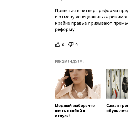
Принятая в четверг реформа пред
и отмену «специальных» режимов 
крайне правые призывают премье
реформу.
0
0
РЕКОМЕНДУЕМ:
Модный выбор: что
Самая тре
взять с собой в
обувь лета
отпуск?