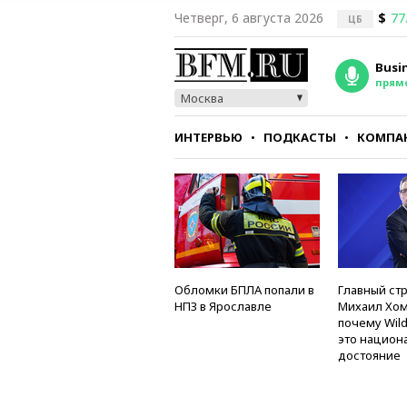
Четверг, 6 августа 2026
$
77
ЦБ
Busi
прям
Москва
ИНТЕРВЬЮ
ПОДКАСТЫ
КОМПА
СТИЛЬ
ТЕСТЫ
Обломки БПЛА попали в
Главный стр
НПЗ в Ярославле
Михаил Хом
почему Wild
это национ
достояние