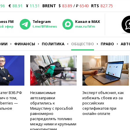
.96
€
88.91
¥
11.51
BRENT
$
83.89
/ ₽
6540
RTS
827.75
ness FM
Telegram
Канал в MAX
ой эфир
t.me/BFMnews
max.ru/bfm
НИИ
ФИНАНСЫ
ПОЛИТИКА
ОБЩЕСТВО
ПРАВО
АВТ
атег ВЭБ.РФ
Независимые
Эксперт объяснил, как
ич о том,
автозаправки
избежать сбоев из-за
berries —
обратились к
российских
альное
Мишустину с просьбой
сертификатов при
равномерно
онлайн-оплате
распределять топливо
между ними и крупными
конкурентами