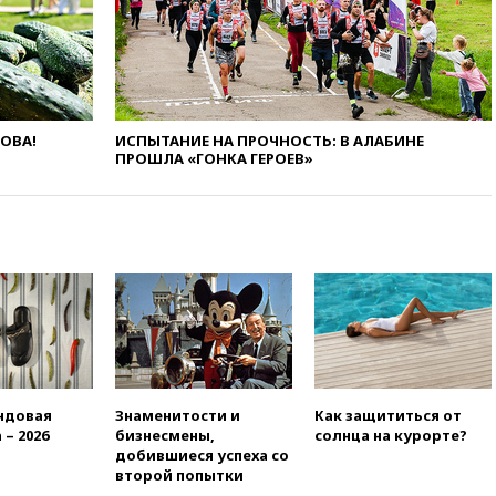
разведданными с Украиной
11:58
Великобритания
расширила санкции против
России
11:37
В Ярославской области
ЛОВА!
ИСПЫТАНИЕ НА ПРОЧНОСТЬ: В АЛАБИНЕ
обломки БПЛА упали в
ПРОШЛА «ГОНКА ГЕРОЕВ»
резервуары НПЗ
11:19
МИД России ответил на
критику мэра Хиросимы в
годовщину ядерной
бомбардировки
10:57
Оверчук заявил о
сокращении товарооборота
России и Армении на две
трети
10:54
Президент ФИФА
Джанни Инфантино сумел
ндовая
Знаменитости и
Как защититься от
сохранить пост
 – 2026
бизнесмены,
солнца на курорте?
добившиеся успеха со
10:38
Роскачество нашло
второй попытки
кишечную палочку в бургерах