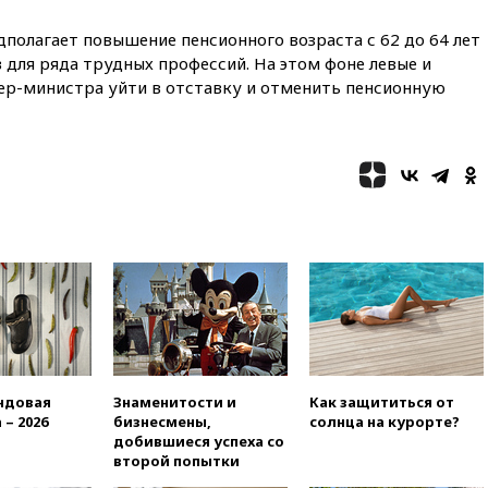
14:19
Масштабный сбой
произошел в рунете
полагает повышение пенсионного возраста с 62 до 64 лет
14:14
«Ведомости»: Озон банк
для ряда трудных профессий. На этом фоне левые и
не пострадает от британских
р-министра уйти в отставку и отменить пенсионную
санкций
13:58
Медведев назвал
Японию вассалом США
13:45
В Петербурге достроили
новый тоннель зеленой ветки
метро
13:38
В эфире «Радиостанции
Судного дня» прозвучали три
сообщения
13:29
Восемь человек
пострадали при наезде
автомобиля на толпу в Омске
ндовая
Знаменитости и
Как защититься от
13:19
WP: Трамп определился
 – 2026
бизнесмены,
солнца на курорте?
со своим преемником
добившиеся успеха со
13:13
СК возбудил дело по
второй попытки
факту гибели женщины и