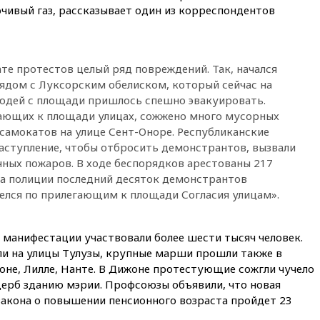
15:45
Спутник «Электро-Л» №
чивый газ, рассказывает один из корреспондентов
5 введен в эксплуатацию
15:35
Два человека погибли
при атаках дронов ВСУ в
Брянской области
ате протестов целый ряд повреждений. Так, начался
ядом с Луксорским обелиском, который сейчас на
15:15
В половине штатов США
зафиксирована вспышка
людей с площади пришлось спешно эвакуировать.
сальмонеллеза
гающих к площади улицах, сожжено много мусорных
осамокатов на улице Сент-Оноре. Республиканские
14:57
Жара в Европе может
нанести ущерб экономике в
аступление, чтобы отбросить демонстрантов, вызвали
размере €800 млрд
ных пожаров. В ходе беспорядков арестованы 217
ва полиции последний десяток демонстрантов
14:49
Пентагон озаботился
критикой Трампа по поводу
лся по прилегающим к площади Согласия улицам».
дефицита боеприпасов
14:40
В Германии задержан
 манифестации участвовали более шести тысяч человек.
украинец за шпионаж на
ли на улицы Тулузы, крупные марши прошли также в
оборонном предприятии
лоне, Лилле, Нанте. В Дижоне протестующие сожгли чучело
14:21
АТОР сообщила о
ерб зданию мэрии. Профсоюзы объявили, что новая
снижении цен на авиабилеты
акона о повышении пенсионного возраста пройдет 23
в России