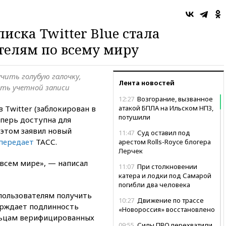
иска Twitter Blue стала
телям по всему миру
чить голубую галочку,
Лента новостей
ть учетной записи
12:27
Возгорание, вызванное
 Twitter (заблокирован в
атакой БПЛА на Ильском НПЗ,
потушили
еперь доступна для
 этом заявил новый
11:47
Суд оставил под
передает
ТАСС.
арестом Rolls-Royce блогера
Лерчек
 всем мире», — написал
11:07
При столкновении
катера и лодки под Самарой
погибли два человека
 пользователям получить
10:27
Движение по трассе
ерждает подлинность
«Новороссия» восстановлено
ельцам верифицированных
09:55
Силы ПВО перехватили