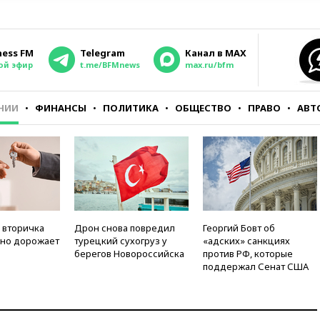
ness FM
Telegram
Канал в MAX
ой эфир
t.me/BFMnews
max.ru/bfm
НИИ
ФИНАНСЫ
ПОЛИТИКА
ОБЩЕСТВО
ПРАВО
АВТ
 вторичка
Дрон снова повредил
Георгий Бовт об
но дорожает
турецкий сухогруз у
«адских» санкциях
берегов Новороссийска
против РФ, которые
поддержал Сенат США