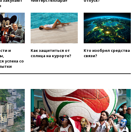
ы закупают
«Интерстеллара»
отпуск?
атак вглубь РФ
ы
вчера, 21:35
После пожара на
складе в Брянске возбудили
уголовное дело
вчера, 21:26
Лидеры сборной
РФ по гимнастике получили
официальный отказ в визах от
Хорватии
сти и
Как защититься от
Кто изобрел средства
вчера, 21:15
Пентагон
ы,
солнца на курорте?
связи?
опубликовал 16 новых видео с
я успеха со
НЛО
пытки
вчера, 21:00
На границе
Украины с Польшей скопилось
свыше 6,5 тысячи грузовиков
вчера, 20:53
Швыдкой:
«Интервидение» точно
пройдет в 2026 году
вчера, 20:45
ПВО за день
сбила еще 75 украинских
беспилотников над Россией