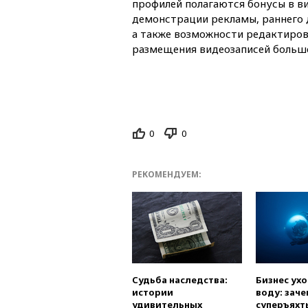
профилей полагаются бонусы в в
демонстрации рекламы, раннего 
а также возможности редактиров
размещения видеозаписей больше
0
0
РЕКОМЕНДУЕМ:
Судьба наследства:
Бизнес ух
истории
воду: заче
удивительных
суперъяхт