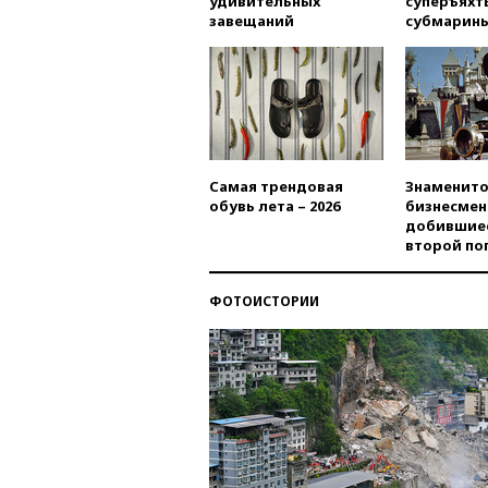
удивительных
суперъяхт
завещаний
субмарин
Самая трендовая
Знаменито
обувь лета – 2026
бизнесмен
добившиес
второй по
ФОТОИСТОРИИ