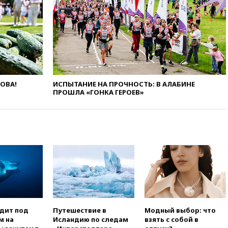
вчера, 22:59
На башню
ресторана «Армения» в
Москве вернут утраченную
скульптуру балерины
вчера, 22:45
Литовец
протаранил погранпункт при
попытке попасть в Россию
вчера, 22:28
Бессент
ЛОВА!
ИСПЫТАНИЕ НА ПРОЧНОСТЬ: В АЛАБИНЕ
анонсировал скорое
ПРОШЛА «ГОНКА ГЕРОЕВ»
соглашение о прекращении
огня США и Ирана
вчера, 22:15
Три человека
получили ножевые ранения
при нападении в Чехии
вчера, 22:00
Путин поручил
выделить средства на новые
РЛС для Белгородской
области
вчера, 21:56
The Atlantic: Маск
одит под
Путешествие в
Модный выбор: что
отказал Украине в
м на
Исландию по следам
взять с собой в
использовании Starlink для