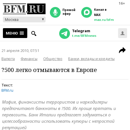
16+
Канал в
прямой
эфир
MAX
Москва
max.ru/bfm
Telegram
МЕНЮ
t.me/BFMnews
21 апреля 2010, 07:51
Валюта
Финансы
Общество
Банки, вклады и кредиты
?500 легко отмываются в Европе
Текст:
BFM.ru
Мафия, финансисты террористов и наркодилеры
предпочитают банкноты в ?500. Их проще прятать и
перевозить. Банк Италии предлагает задуматься о
целесообразности использовать купюры с непростой
репутацией