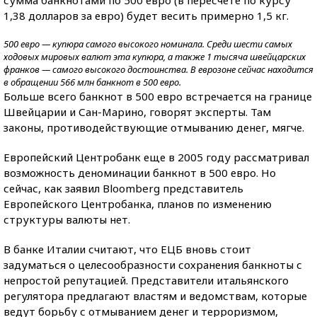
сумма банкнотами по 500 евро (в пересчете по курсу
1,38 долларов за евро) будет весить примерно 1,5 кг.
500 евро — купюра самого высокого номинала. Среди шести самых
ходовых мировых валют эта купюра, а также 1 тысяча швейцарских
франков — самого высокого достоинства. В еврозоне сейчас находится
в обращении 566 млн банкнот в 500 евро.
Больше всего банкнот в 500 евро встречается на границе
Швейцарии и Сан-Марино, говорят эксперты. Там
законы, противодействующие отмыванию денег, мягче.
Европейский Центробанк еще в 2005 году рассматривал
возможность деноминации банкнот в 500 евро. Но
сейчас, как заявил Bloomberg представитель
Европейского Центробанка, планов по изменению
структуры валюты нет.
В банке Италии считают, что ЕЦБ вновь стоит
задуматься о целесообразности сохранения банкноты с
непростой репутацией. Представители итальянского
регулятора предлагают властям и ведомствам, которые
ведут борьбу с отмыванием денег и терроризмом,