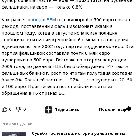
купюр большая часть — 80% — приходится на рублевые
фальшивки, на евро — только 0,8%.
Как ранее
сообщал BFM.ru
, с купюрой в 500 евро связан
рекорд, поставленный фальшивомонетчиками в
прошлом году, когда в августе испанская полиция
сообщила об изъятии крупнейшей с момента введения
единой валюты в 2002 году партии поддельных евро. Эта
партия фальшивок составила почти 8 млн евро
купюрами по 500 евро. Всего же во втором полугодии
2009 года, по данным ЕЦБ, было обнаружено 447 тысяч
фальшивых банкнот, рост по итогам полугодия составил
более 8%. Большей частью — 97% — это купюры в 20, 50
и 100 евро. Практически все они были изъяты из
обращения в 16 странах ЕС.
0
0
Поделиться
Подпишись
РЕКОМЕНДУЕМ:
Судьба наследства: истории удивительных