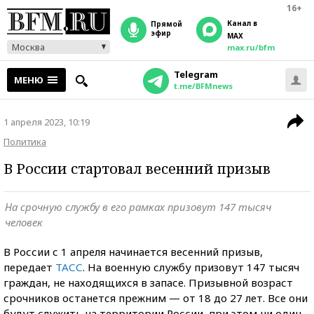
16+
Канал в
прямой
эфир
MAX
Москва
max.ru/bfm
Telegram
МЕНЮ
t.me/BFMnews
1 апреля 2023, 10:19
Политика
В России стартовал весенний призыв
На срочную службу в его рамках призовут 147 тысяч
человек
В России с 1 апреля начинается весенний призыв,
передает
ТАСС
. На военную службу призовут 147 тысяч
граждан, не находящихся в запасе. Призывной возраст
срочников останется прежним — от 18 до 27 лет. Все они
будут служить на территории России, при этом ни один