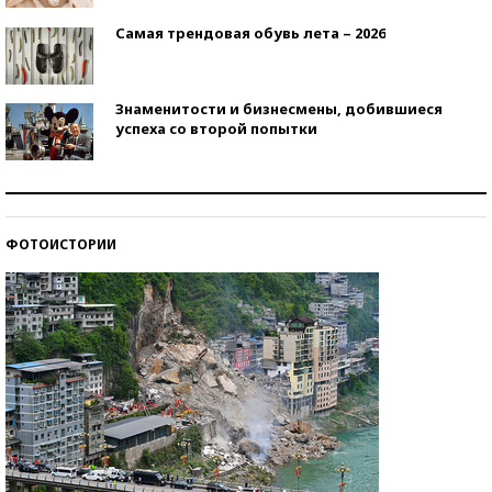
Самая трендовая обувь лета – 2026
Знаменитости и бизнесмены, добившиеся
успеха со второй попытки
Как защититься от солнца на курорте?
ФОТОИСТОРИИ
Кто изобрел средства связи?