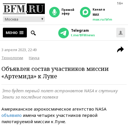
16+
Канал в
прямой
эфир
MAX
Москва
max.ru/bfm
Telegram
МЕНЮ
t.me/BFMnews
3 апреля 2023, 22:49
Технологии
Наука
Объявлен состав участников миссии
«Артемида» к Луне
Это будет первый полет астронавтов NASA к спутнику
Земли за последние полвека
Американское аэрокосмическое агентство NASA
объявило
имена четырех участников первой
пилотируемой миссии к Луне.