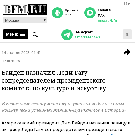
16+
Канал в
прямой
эфир
MAX
Москва
max.ru/bfm
Telegram
МЕНЮ
t.me/BFMnews
14 апреля 2023, 01:45
Политика
Байден назначил Леди Гагу
сопредседателем президентского
комитета по культуре и искусству
В Белом доме певицу характеризуют как «одну из самых
коммерчески успешных женщин-музыкантов в истории»
Американский президент Джо Байден назначил певицу и
актрису Леди Гагу сопредседателем президентского