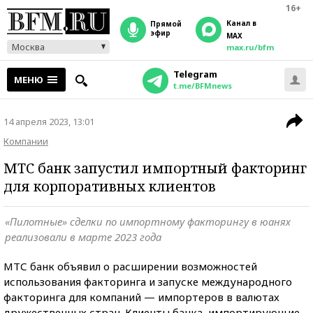
16+
Канал в
прямой
эфир
MAX
Москва
max.ru/bfm
Telegram
МЕНЮ
t.me/BFMnews
14 апреля 2023, 13:01
Компании
МТС банк запустил импортный факторинг
для корпоративных клиентов
«Пилотные» сделки по импортному факторингу в юанях
реализовали в марте 2023 года
МТС банк объявил о расширении возможностей
использования факторинга и запуске международного
факторинга для компаний — импортеров в валютах
дружественных стран. Клиенты банка, импортирующие