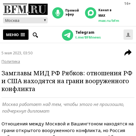
16+
Канал в
прямой
эфир
MAX
Москва
max.ru/bfm
Telegram
МЕНЮ
t.me/BFMnews
5 мая 2023, 03:50
Политика
Замглавы МИД РФ Рябков: отношения РФ
и США находятся на грани вооруженного
конфликта
Москва работает над тем, чтобы этого не произошло,
подчеркнул дипломат
Отношения между Москвой и Вашингтоном находятся на
грани открытого вооруженного конфликта, но Россия