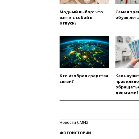
Модный выбор: что
Самая тре
взять с собой в
обувь лета
отпуск?
Кто изобрел средства
Как научи
связи?
правильно
обращатьс
деньгами?
Новости СМИ2
ФОТОИСТОРИИ