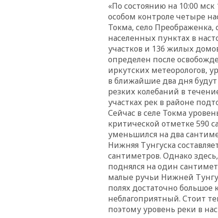
«По состоянию на 10:00 мск 
особом контроле четыре нас
Токма, село Преображенка, 
населенных пунктах в нас
участков и 136 жилых домо
определен после освобожде
иркутских метеорологов, ур
в ближайшие два дня будут
резких колебаний в течение
участках рек в районе под
Сейчас в селе Токма уровен
критической отметке 590 с
уменьшился на два сантиме
Нижняя Тунгуска составляе
сантиметров. Однако здесь
поднялся на один сантимет
малые ручьи Нижней Тунгус
полях достаточно большое к
неблагоприятный. Стоит те
поэтому уровень реки в нас