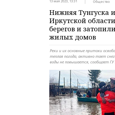
13 мая 2023, 13:31
Общество
Нижняя Тунгуска и
Иркутской област
берегов и затопили
жилых домов
Реки и их основные притоки освобо
теплая погода, активно тает снег
воды не повышается, сообщает ГУ