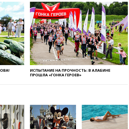
вчера, 23:28
Слуцкий призвал
признать «Яблоко»
нежелательной организацией
вчера, 23:15
В Смоленске
ребенок и женщина погибли
при падении деревьев во
время урагана
вчера, 22:55
В Москве в
пятницу ожидаются ливни
вчера, 22:35
Винисиус
продлил контракт с «Реалом»
ЛОВА!
ИСПЫТАНИЕ НА ПРОЧНОСТЬ: В АЛАБИНЕ
до 2032 года
ПРОШЛА «ГОНКА ГЕРОЕВ»
вчера, 22:28
Отказаться от
российского гражданства
станет значительно дороже
вчера, 22:20
Путин назвал 76-ю
гвардейскую десантно-
штурмовую дивизию
легендарной
вчера, 22:15
Путин заслушал
доклад о ситуации на