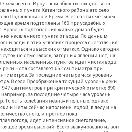
ЕС и ЕАЭС
13 мая всего в Иркутской области находятся на
еленных пункта Катангского района: это село
10:21
ФСБ задержала более
село Подволошино и Ерема. Всего в этих четырех
20 сотрудников пунктов
обмена криптовалюты в
тоящее время подтоплены 160 приусадебных
«Москве-Сити»
в. Уровень подтопления жилых домов будет
ния населенного пункта от воды. По данным
10:13
Минтранс предлагает
овни воды в этих условиях процесса снеготаяния
тратить средства дорожных
фондов на защиту трасс от
 находиться на высоких отметках. Однако сегодня
БПЛА
 суток не отмечалось, заторных явлений нет, на
топленных населенных пунктов идет чистая вода.
09:56
Хакеры нашли
документы об ударах ВСУ по
ь реки Непа составляет 652 сантиметра при
нефтяным терминалам в
антиметров. За последние четыре часа уровень
России
тра. В селе Преображенка текущий уровень реки
09:49
WSJ: Трамп «сходит с
т 947 сантиметров при критической отметке 890
ума» из-за сообщений в СМИ
, например, за последние четыре часа уровень
об истощении боеприпасов у
р. То есть колебания незначительные, однако
США
ки и Непы сейчас наполнены водой, в лесу и на
09:36
Исландия и Черногория
оличество снега, и прогноз пока
в 2028 году могут войти в
плая погода, идет интенсивное снеготаяние,
состав Евросоюза
тоящее время высокий. Всего эвакуировано из зон
09:18
Пашинян сообщил о