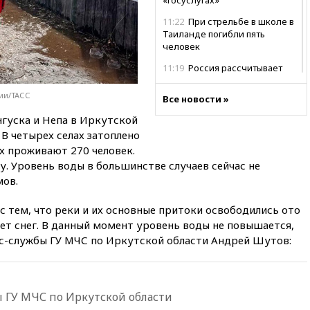
11:22
При стрельбе в школе в
Таиланде погибли пять
человек
11:19
Россия рассчитывает
заключить безвизовые
соглашения с Индонезией и
сии/ТАСС
Все новости »
Малайзией
нгуска и Непа в Иркутской
11:04
«Ведомости»: на партию
В четырех селах затоплено
«Яблоко» ополчились
х проживают 270 человек.
конкуренты
у. Уровень воды в большинстве случаев сейчас не
10:59
Торговые центры и кафе
ов.
в России могут обязать
раздавать питьевую воду
 тем, что реки и их основные притоки освободились ото
бесплатно
тает снег. В данный момент уровень воды не повышается,
10:41
Бывшая глава брокера
с-службы ГУ МЧС по Иркутской области Андрей Шутов:
Mind Money Юлия Хандошко
признала свою вину
10:41
Пашинян: Армения
понимает невозможность
 ГУ МЧС по Иркутской области
одновременного членства в