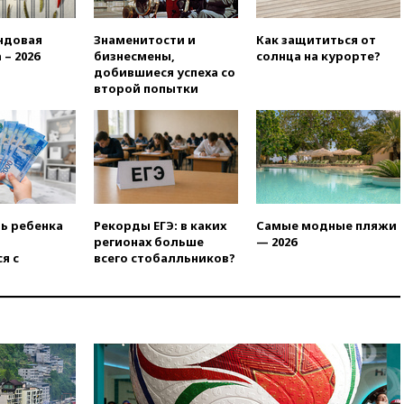
добропольском направлении
ндовая
Знаменитости и
Как защититься от
вчера, 21:58
Генпрокуратура
 – 2026
бизнесмены,
солнца на курорте?
признала нежелательным в
добившиеся успеха со
РФ американский Human
второй попытки
Rights Foundation
вчера, 21:35
«Аэрофлот»
отменяет часть рейсов в Сочи
и Геленджик
вчера, 21:25
Руслан Терновой
выиграл золото чемпионата
Европы в прыжках с 10-
ть ребенка
Рекорды ЕГЭ: в каких
Самые модные пляжи
метровой вышки
регионах больше
— 2026
вчера, 21:10
РФ не получала
я с
всего стобалльников?
обращений о прекращении
концессии строительства ж/д
в Армении
вчера, 21:00
В России вновь
обсуждают эксперимент по
онлайн-продаже алкоголя
вчера, 20:45
Матвиенко: