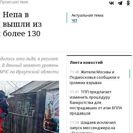
Происшествия
 Непа в
Актуальная тема:
ЧП
и вышли из
 более 130
дились ото льда, в регионе
Лента новостей
. В данный момент уровень
 МЧС по Иркутской области
11:48
Жители Москвы и
Подмосковья сообщили о
громких взрывах
11:41
ТПП предлагает
изменить процедуру
банкротства для
пострадавших от атак БПЛА
продавцов
11:38
Шадаев исключил
запуск мессенджера на
«Госуслугах»