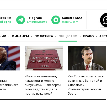
ness FM
Telegram
Канал в MAX
ой эфир
t.me/BFMnews
max.ru/bfm
НИИ
ФИНАНСЫ
ПОЛИТИКА
ОБЩЕСТВО
ПРАВО
АВТ
«Рынок не понимает,
Как Россию попытались
ании
какие книги можно
сравнить с Венгрией и
украинского
выпускать» — эксперты
Словакией.
есть
о последствиях дела
Комментарий Георгия
против издателей
Бовта