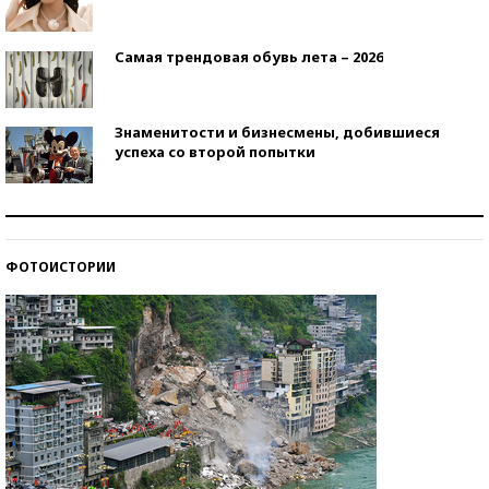
Самая трендовая обувь лета – 2026
Знаменитости и бизнесмены, добившиеся
успеха со второй попытки
Как защититься от солнца на курорте?
ФОТОИСТОРИИ
Кто изобрел средства связи?