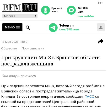
16+
Канал в
прямой
эфир
MAX
Москва
max.ru/bfm
Telegram
МЕНЮ
t.me/BFMnews
13 мая 2023, 15:50
Общество
Происшествия
При крушении Ми-8 в Брянской области
пострадала женщина
Она получила ожоги
При падении вертолета Ми-8, который сегодя разбился в
Брянской области, пострадала жительница города
Клинцы. Ее состояние некритичное, сообщает
ТАСС
со
ссылкой на представителей Центральной районной
больницы. Пострадавшая была госпитализирована, она