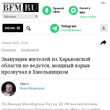
16+
Канал в
прямой
эфир
MAX
Москва
max.ru/bfm
Telegram
МЕНЮ
t.me/BFMnews
14 мая 2023, 21:41
Политика
Конфликты
Эвакуация жителей из Харьковской
области не ведется, мощный взрыв
прозвучал в Хмельницком
Текст:
Иван Медведев
По данным Минобороны России, ВС РФ высокоточным
оружием большой дальности нанесли удары по складам