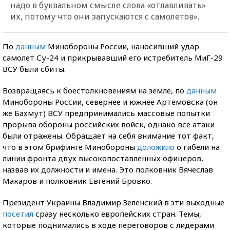
надо в буквальном смысле слова «отлавливать»
их, потому что они запускаются с самолетов».
По
данным
Минобороны России, наносивший удар
самолет Су-24 и прикрывавший его истребитель МиГ-29
ВСУ были сбиты.
Возвращаясь к боестолкновениям на земле, по
данным
Минобороны России, севернее и южнее Артемовска (он
же Бахмут) ВСУ предпринимались массовые попытки
прорыва обороны российских войск, однако все атаки
были отражены. Обращает на себя внимание тот факт,
что в этом брифинге Минобороны
доложило
о гибели на
линии фронта двух высокопоставленных офицеров,
назвав их должности и имена. Это полковник Вячеслав
Макаров и полковник Евгений Бровко.
Президент Украины Владимир Зеленский в эти выходные
посетил
сразу несколько европейских стран. Темы,
которые поднимались в ходе переговоров с лидерами