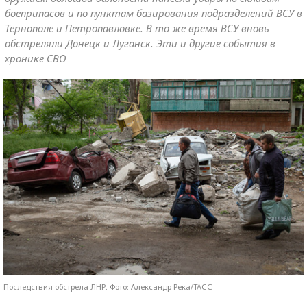
боеприпасов и по пунктам базирования подразделений ВСУ в
Тернополе и Петропавловке. В то же время ВСУ вновь
обстреляли Донецк и Луганск. Эти и другие события в
хронике СВО
Последствия обстрела ЛНР. Фото: Александр Река/ТАСС