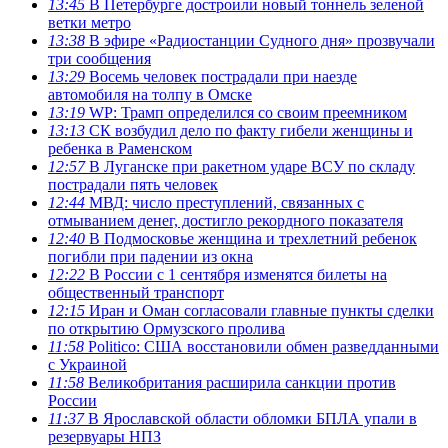
13:45
В Петербурге достроили новый тоннель зеленой
ветки метро
13:38
В эфире «Радиостанции Судного дня» прозвучали
три сообщения
13:29
Восемь человек пострадали при наезде
автомобиля на толпу в Омске
13:19
WP: Трамп определился со своим преемником
13:13
СК возбудил дело по факту гибели женщины и
ребенка в Раменском
12:57
В Луганске при ракетном ударе ВСУ по складу
пострадали пять человек
12:44
МВД: число преступлений, связанных с
отмыванием денег, достигло рекордного показателя
12:40
В Подмосковье женщина и трехлетний ребенок
погибли при падении из окна
12:22
В России с 1 сентября изменятся билеты на
общественный транспорт
12:15
Иран и Оман согласовали главные пункты сделки
по открытию Ормузского пролива
11:58
Politico: США восстановили обмен разведданными
с Украиной
11:58
Великобритания расширила санкции против
России
11:37
В Ярославской области обломки БПЛА упали в
резервуары НПЗ