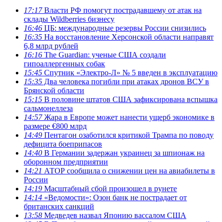
17:17
Власти РФ помогут пострадавшему от атак на
склады Wildberries бизнесу
16:46
ЦБ: международные резервы России снизились
16:35
На восстановление Херсонской области направят
6,8 млрд рублей
16:16
The Guardian: ученые США создали
гипоаллергенных собак
15:45
Спутник «Электро-Л» № 5 введен в эксплуатацию
15:35
Два человека погибли при атаках дронов ВСУ в
Брянской области
15:15
В половине штатов США зафиксирована вспышка
сальмонеллеза
14:57
Жара в Европе может нанести ущерб экономике в
размере €800 млрд
14:49
Пентагон озаботился критикой Трампа по поводу
дефицита боеприпасов
14:40
В Германии задержан украинец за шпионаж на
оборонном предприятии
14:21
АТОР сообщила о снижении цен на авиабилеты в
России
14:19
Масштабный сбой произошел в рунете
14:14
«Ведомости»: Озон банк не пострадает от
британских санкций
13:58
Медведев назвал Японию вассалом США