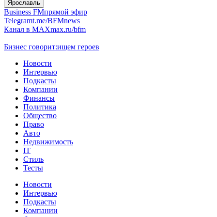
Ярославль
Business FM
прямой эфир
Telegram
t.me/BFMnews
Канал в MAX
max.ru/bfm
Бизнес говорит:
ищем героев
Новости
Интервью
Подкасты
Компании
Финансы
Политика
Общество
Право
Авто
Недвижимость
IT
Стиль
Тесты
Новости
Интервью
Подкасты
Компании