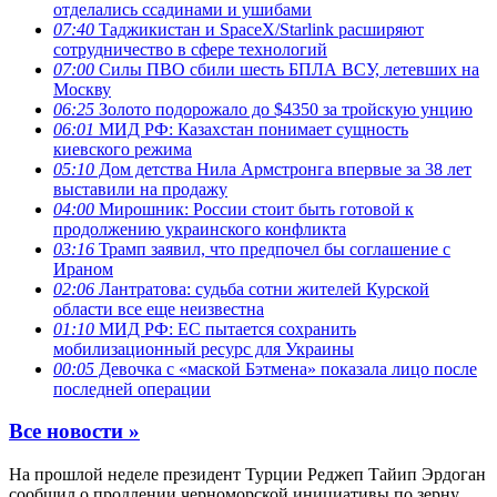
отделались ссадинами и ушибами
07:40
Таджикистан и SpaceX/Starlink расширяют
сотрудничество в сфере технологий
07:00
Силы ПВО сбили шесть БПЛА ВСУ, летевших на
Москву
06:25
Золото подорожало до $4350 за тройскую унцию
06:01
МИД РФ: Казахстан понимает сущность
киевского режима
05:10
Дом детства Нила Армстронга впервые за 38 лет
выставили на продажу
04:00
Мирошник: России стоит быть готовой к
продолжению украинского конфликта
03:16
Трамп заявил, что предпочел бы соглашение с
Ираном
02:06
Лантратова: судьба сотни жителей Курской
области все еще неизвестна
01:10
МИД РФ: ЕС пытается сохранить
мобилизационный ресурс для Украины
00:05
Девочка с «маской Бэтмена» показала лицо после
последней операции
Все новости »
На прошлой неделе президент Турции Реджеп Тайип Эрдоган
сообщил о продлении черноморской инициативы по зерну