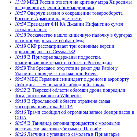
11:19
МИД России ответил на критику мэра Хиросимы
в годовщину ядерной бомбардировки
10:57
Оверчук заявил о сокращении товарооборота
России и Армении на две трети
10:54
Президент ФИФА Джанни Инфантино сумел
сохранить пост
10:38
Роскачество нашло кишечную палочку в бургерах
пяти популярных сетей фастфуда
10:19
СКР рассматривает три основные версии
произошедшего с Cessna-182
10:18
В Приморье задержаны подростки,
планировавшие теракт на объекте Росгвардии
09:59
The Spectator: отсутствие ракет для Patriot у
Украины приведет к поражению Киева
09:54
МВД Германии: инцидент с дроном в аэропорту
Лейпцига — «сценарий гибридной атаки»
09:32
В Тверской области обломки дрона повредили
фасад логокомплекса Wildberries
09:18
В Ярославской области отражена самая
массированная атака БПЛА
09:16
Трамп сообщил об огромном запасе боеприпасов в
США
08:54
В Таиланде сегодня прощаются с молодыми
россиянами, жестоко убитыми в Паттайе
08:26
Летчики с упавшего самолета в Приангарье