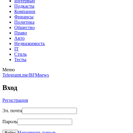
Интервью
Подкасты
Компании
Финансы
Политика
Общество
Право
Авто
Недвижимость
IT
Стиль
Тесты
Меню
Telegram
t.me/BFMnews
Вход
Регистрация
Эл. почта
Пароль
Напомнить пароль
Войти