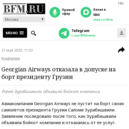
16+
Канал в
прямой
эфир
MAX
Москва
max.ru/bfm
Telegram
МЕНЮ
t.me/BFMnews
21 мая 2023, 11:33
Компании
Georgian Airways отказала в допуске на
борт президенту Грузии
Ранее Зурабишвили объявила бойкот компании
Авиакомпания Georgian Airways не пустит на борт своих
самолетов президента Грузии Саломе Зурабишвили.
Заявление последовало после того, как Зурабишвили
объявила бойкот компании и отказалась от ее услуг.