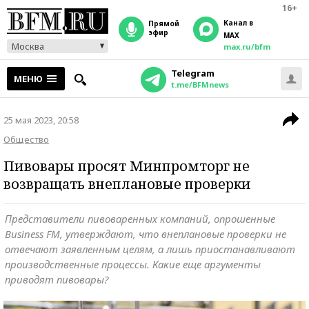
16+
Канал в
прямой
эфир
MAX
Москва
max.ru/bfm
Telegram
МЕНЮ
t.me/BFMnews
25 мая 2023, 20:58
Общество
Пивовары просят Минпромторг не
возвращать внеплановые проверки
Представители пивоваренных компаний, опрошенные
Business FM, утверждают, что внеплановые проверки не
отвечают заявленным целям, а лишь приостанавливают
производственные процессы. Какие еще аргументы
приводят пивовары?