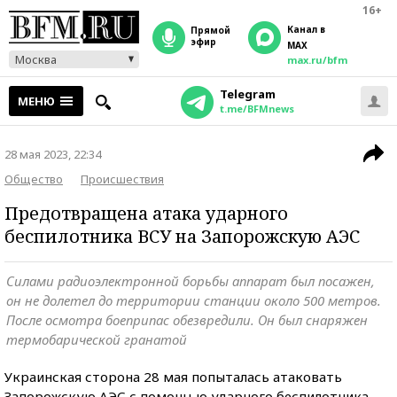
16+
Канал в
прямой
эфир
MAX
Москва
max.ru/bfm
Telegram
МЕНЮ
t.me/BFMnews
28 мая 2023, 22:34
Общество
Происшествия
Предотвращена атака ударного
беспилотника ВСУ на Запорожскую АЭС
Силами радиоэлектронной борьбы аппарат был посажен,
он не долетел до территории станции около 500 метров.
После осмотра боеприпас обезвредили. Он был снаряжен
термобарической гранатой
Украинская сторона 28 мая попыталась атаковать
Запорожскую АЭС с помощью ударного беспилотника,