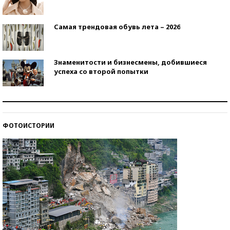
Самая трендовая обувь лета – 2026
Знаменитости и бизнесмены, добившиеся
успеха со второй попытки
Как защититься от солнца на курорте?
ФОТОИСТОРИИ
Кто изобрел средства связи?