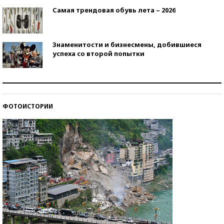
Самая трендовая обувь лета – 2026
Знаменитости и бизнесмены, добившиеся
успеха со второй попытки
Как защититься от солнца на курорте?
ФОТОИСТОРИИ
Кто изобрел средства связи?