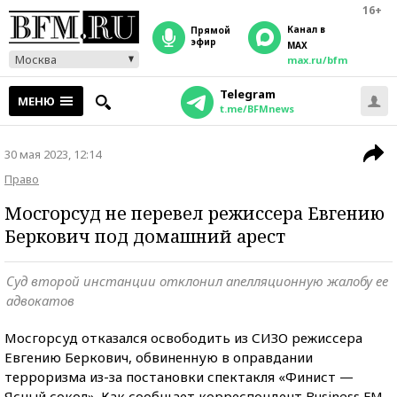
16+
Канал в
прямой
эфир
MAX
Москва
max.ru/bfm
Telegram
МЕНЮ
t.me/BFMnews
30 мая 2023, 12:14
Право
Мосгорсуд не перевел режиссера Евгению
Беркович под домашний арест
Суд второй инстанции отклонил апелляционную жалобу ее
адвокатов
Мосгорсуд отказался освободить из СИЗО режиссера
Евгению Беркович, обвиненную в оправдании
терроризма из-за постановки спектакля «Финист —
Ясный сокол». Как сообщает корреспондент Business FM,