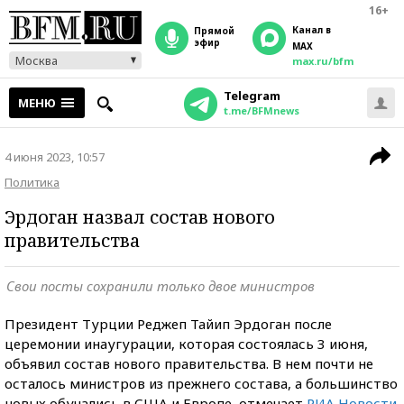
16+
Канал в
прямой
эфир
MAX
Москва
max.ru/bfm
Telegram
МЕНЮ
t.me/BFMnews
4 июня 2023, 10:57
Политика
Эрдоган назвал состав нового
правительства
Свои посты сохранили только двое министров
Президент Турции Реджеп Тайип Эрдоган после
церемонии инаугурации, которая состоялась 3 июня,
объявил состав нового правительства. В нем почти не
осталось министров из прежнего состава, а большинство
новых обучались в США и Европе, отмечает
РИА Новости
.